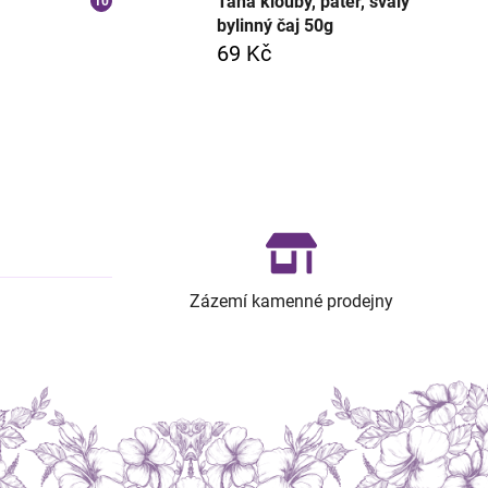
Tana klouby, páteř, svaly
bylinný čaj 50g
69 Kč
Zázemí kamenné prodejny