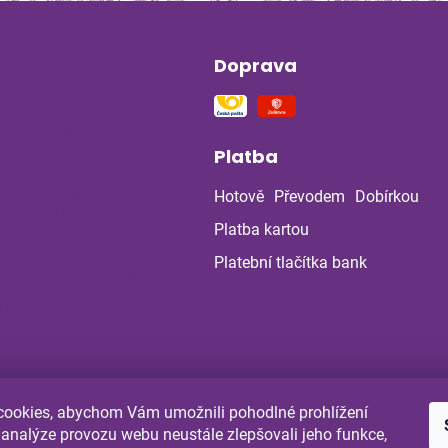
Doprava
ín
na stres a
ou soustavu
Platba
 z bylinné poradny
uje: Co ukázala
Hotově
Převodem
Dobírkou
la po dvou
ch?
Platba kartou
Platební tlačítka bank
a a bylinky v létě:
 chránit
enou cestou
ookies, abychom Vám umožnili pohodlné prohlížení
Shoptet.cz
Comgate.cz
 analýze provozu webu neustále zlepšovali jeho funkce,