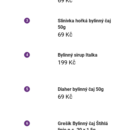
69 Kč
Slinivka hořká bylinný čaj
50g
69 Kč
Bylinný sirup Italka
199 Kč
Diaher bylinný čaj 50g
69 Kč
Grešík Bylinný čaj Štíhlá
linie n.s. 20 x 1,5g