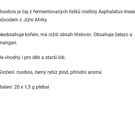
Rooibos je čaj z fermentovaných lístků rostliny Asphalatus linea
původem z Jižní Afriky.
Neobsahuje kofein, má nižší obsah tříslovin. Obsahuje železo a
mangan.
Je vhodný i pro děti a starší lidi.
Složení: rooibos, černý rybíz plod, přírodní aroma
Balení: 20 x 1,5 g přebal