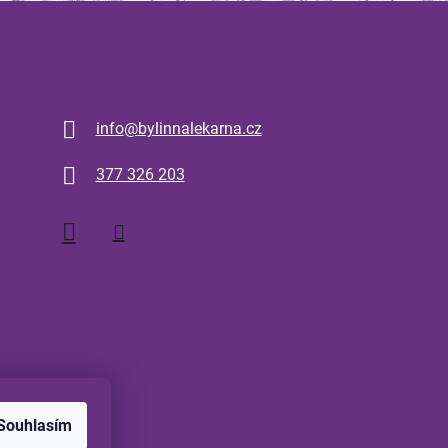
Kontakt
info
@
bylinnalekarna.cz
377 326 203
Souhlasím