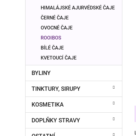
í
HIMALÁJSKÉ AJURVÉDSKÉ ČAJE
p
a
ČERNÉ ČAJE
n
OVOCNÉ ČAJE
e
ROOIBOS
l
BÍLÉ ČAJE
KVETOUCÍ ČAJE
BYLINY
TINKTURY, SIRUPY
KOSMETIKA
DOPLŇKY STRAVY