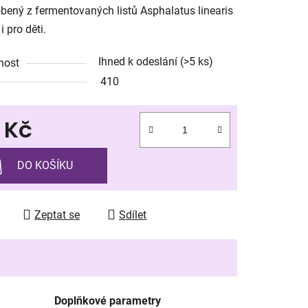
obený z fermentovaných listů Asphalatus linearis
 pro děti.
Ihned k odeslání
(>5 ks)
nost
ek.
410
 Kč
 cena:
DO KOŠÍKU
Zeptat se
Sdílet
Doplňkové parametry