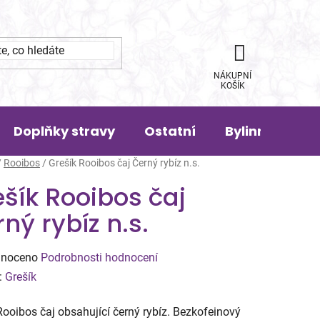
NÁKUPNÍ
KOŠÍK
Doplňky stravy
Ostatní
Bylinná pora
/
Rooibos
/
Grešík Rooibos čaj Černý rybíz n.s.
šík Rooibos čaj
ný rybíz n.s.
né
noceno
Podrobnosti hodnocení
ení
:
Grešík
tu
Rooibos čaj obsahující černý rybíz. Bezkofeinový