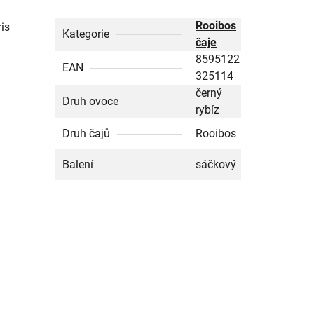
Rooibos
ris
Kategorie
čaje
8595122
EAN
325114
černý
Druh ovoce
rybíz
Druh čajů
Rooibos
Balení
sáčkový