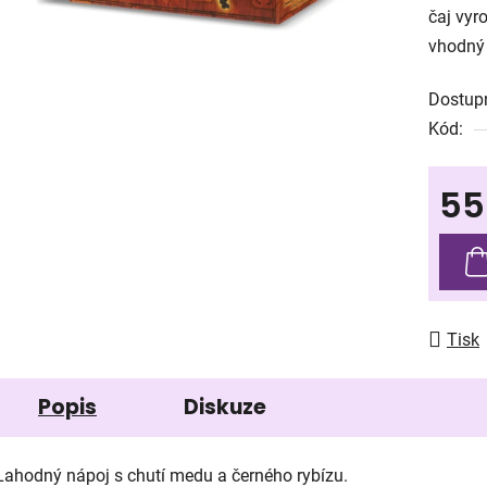
čaj vyr
0,0
vhodný i
z
5
Dostup
hvězdič
Kód:
55
Měrná
Tisk
Popis
Diskuze
Lahodný nápoj s chutí medu a černého rybízu.