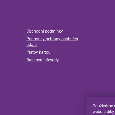
Z
á
Informace
Magaz
p
a
Byliny 
Obchodní podmínky
t
nervov
Podmínky ochrany osobních
í
Příběh
údajů
pokrač
Platby kartou
kontro
měsící
Bankovní převody
Klíšťat
Jak se
přiroz
Používáme c
webu a díky