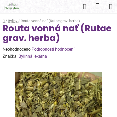
Přejít
Hledat
NÁKUP
na
obsah
KOŠÍK
Domů
/
Byliny
/
Routa vonná nať (Rutae grav. herba)
Routa vonná nať (Rutae
grav. herba)
Průměrné
Neohodnoceno
Podrobnosti hodnocení
hodnocení
Značka:
Bylinná lékárna
produktu
je
0,0
z
5
hvězdiček.