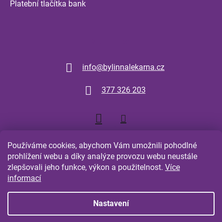
Platební tlačítka bank
Kontakt
info
@
bylinnalekarna.cz
377 326 203
Používáme cookies, abychom Vám umožnili pohodlné
prohlížení webu a díky analýze provozu webu neustále
zlepšovali jeho funkce, výkon a použitelnost.
Více
Shoptet.cz
Comgate.cz
informací
Nastavení