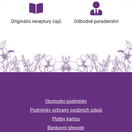
Originální receptury čajů
Odbodné poradenství
Z
á
Informace
p
a
Obchodní podmínky
t
Podmínky ochrany osobních údajů
í
Platby kartou
Bankovní převody