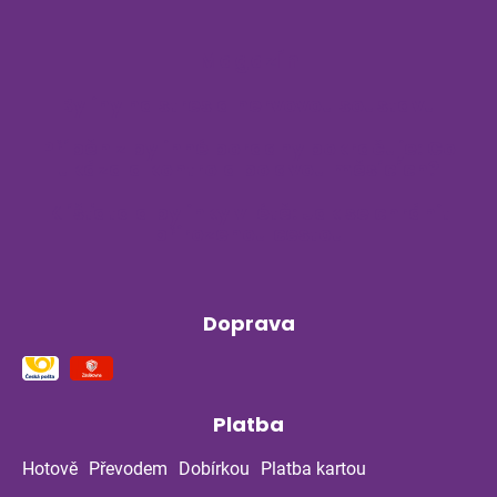
Magazín
Byliny na stres a nervovou soustavu
Příběh z bylinné poradny pokračuje: Co
ukázala kontrola po dvou měsících?
Klíšťata a bylinky v létě: Jak se chránit
přirozenou cestou
Doprava
Platba
Hotově
Převodem
Dobírkou
Platba kartou