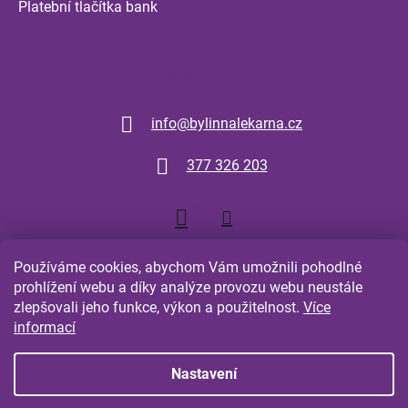
Platební tlačítka bank
Kontakt
info
@
bylinnalekarna.cz
377 326 203
Používáme cookies, abychom Vám umožnili pohodlné
prohlížení webu a díky analýze provozu webu neustále
zlepšovali jeho funkce, výkon a použitelnost.
Více
Shoptet.cz
Comgate.cz
informací
Nastavení