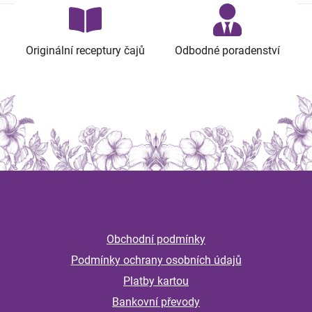
Originální receptury čajů
Odbodné poradenství
Z
á
Informace
p
a
Obchodní podmínky
t
Podmínky ochrany osobních údajů
í
Platby kartou
Bankovní převody