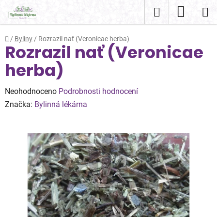
Přejít
Hledat
NÁKUP
na
obsah
KOŠÍK
Domů
/
Byliny
/
Rozrazil nať (Veronicae herba)
Rozrazil nať (Veronicae
herba)
Průměrné
Neohodnoceno
Podrobnosti hodnocení
hodnocení
Značka:
Bylinná lékárna
produktu
je
0,0
z
5
hvězdiček.