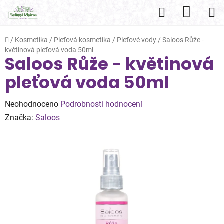
Přejít
Hledat
NÁKUP
na
obsah
KOŠÍK
Domů
/
Kosmetika
/
Pleťová kosmetika
/
Pleťové vody
/
Saloos Růže -
květinová pleťová voda 50ml
Saloos Růže - květinová
pleťová voda 50ml
Průměrné
Neohodnoceno
Podrobnosti hodnocení
hodnocení
Značka:
Saloos
produktu
je
0,0
z
5
hvězdiček.