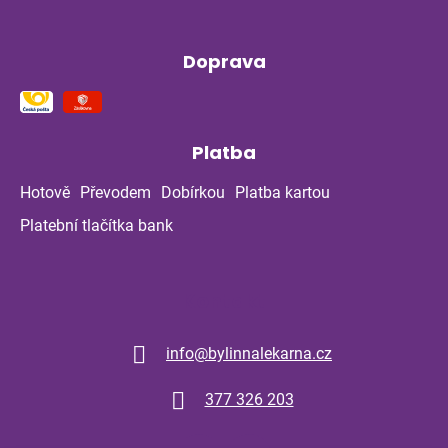
Doprava
Platba
Hotově
Převodem
Dobírkou
Platba kartou
Platební tlačítka bank
Kontakt
info
@
bylinnalekarna.cz
377 326 203