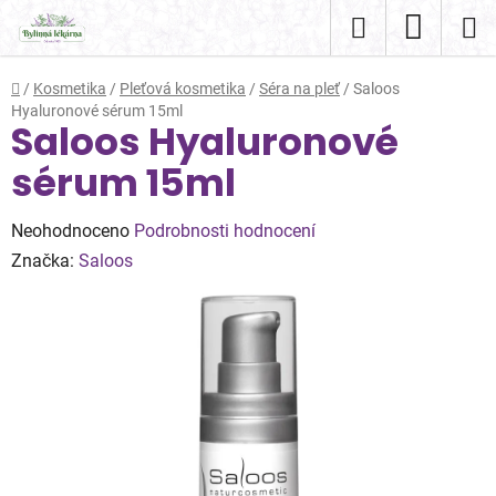
Přejít
Hledat
NÁKUP
na
obsah
KOŠÍK
Domů
/
Kosmetika
/
Pleťová kosmetika
/
Séra na pleť
/
Saloos
Hyaluronové sérum 15ml
Saloos Hyaluronové
sérum 15ml
Průměrné
Neohodnoceno
Podrobnosti hodnocení
hodnocení
Značka:
Saloos
produktu
je
0,0
z
5
hvězdiček.