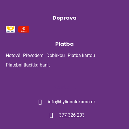
Doprava
Platba
Hotově
Převodem
Dobírkou
Platba kartou
Platební tlačítka bank
Kontakt
info
@
bylinnalekarna.cz
377 326 203