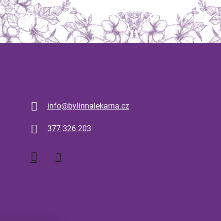
Kontakt
info
@
bylinnalekarna.cz
377 326 203