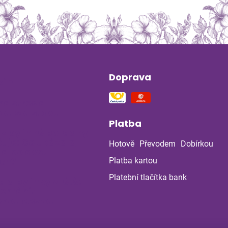
Doprava
ín
na stres a
ou soustavu
Platba
 z bylinné poradny
uje: Co ukázala
Hotově
Převodem
Dobírkou
la po dvou
ch?
Platba kartou
Platební tlačítka bank
a a bylinky v létě:
 chránit
enou cestou