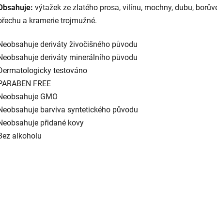
Obsahuje:
výtažek ze zlatého prosa, vilínu, mochny, dubu, borův
ořechu a kramerie trojmužné.
Neobsahuje deriváty živočišného původu
Neobsahuje deriváty minerálního původu
Dermatologicky testováno
PARABEN FREE
Neobsahuje GMO
Neobsahuje barviva syntetického původu
Neobsahuje přidané kovy
Bez alkoholu