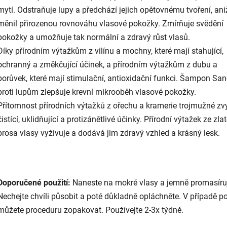
mytí. Odstraňuje lupy a předchází jejich opětovnému tvoření, ani
měnil přirozenou rovnováhu vlasové pokožky. Zmírňuje svědění
pokožky a umožňuje tak normální a zdravý růst vlasů.
Díky přírodním výtažkům z vilínu a mochny, které mají stahující,
ochranný a změkčující účinek, a přírodním výtažkům z dubu a
borůvek, které mají stimulační, antioxidační funkci. Šampon San
proti lupům zlepšuje krevní mikrooběh vlasové pokožky.
Přítomnost přírodních výtažků z ořechu a kramerie trojmužné zv
čistící, uklidňující a protizánětlivé účinky. Přírodní výtažek ze zla
prosa vlasy vyživuje a dodává jim zdravý vzhled a krásný lesk.
Doporučené použití:
Naneste na mokré vlasy a jemně promasíruj
Nechejte chvíli působit a poté důkladně opláchněte. V případě p
můžete proceduru zopakovat. Používejte 2-3x týdně.