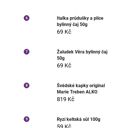
Italka průdušky a plíce
bylinný čaj 50g
69 Kč
Žaludek Věra bylinný čaj
50g
69 Kč
Švédské kapky original
Marie Treben ALKO
819 Kč
Ryzí keltská sůl 100g
59 Kč