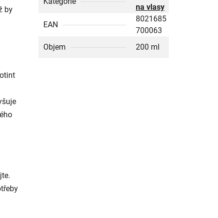
Kategorie
na vlasy
ž by
8021685
EAN
700063
Objem
200 ml
otint
yšuje
tého
te.
otřeby