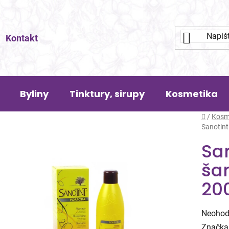
Kontakt
Byliny
Tinktury, sirupy
Kosmetika
Domů
/
Kosm
Sanotint
San
ša
20
Průměr
Neohod
hodnoc
Značka