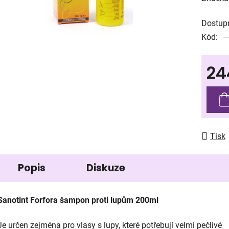
produk
Dostup
je
Kód:
0,0
z
24
5
hvězdič
Měrná
Tisk
Popis
Diskuze
Sanotint Forfora šampon proti lupům 200ml
Je určen zejména pro vlasy s lupy, které potřebují velmi pečlivé