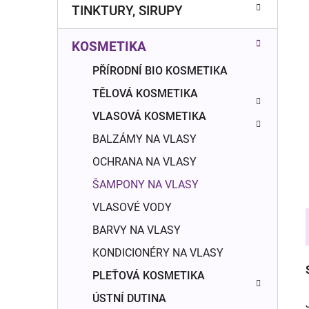
n
TINKTURY, SIRUPY
í
p
KOSMETIKA
a
n
PŘÍRODNÍ BIO KOSMETIKA
e
TĚLOVÁ KOSMETIKA
l
VLASOVÁ KOSMETIKA
BALZÁMY NA VLASY
OCHRANA NA VLASY
ŠAMPONY NA VLASY
VLASOVÉ VODY
BARVY NA VLASY
KONDICIONÉRY NA VLASY
PLEŤOVÁ KOSMETIKA
ÚSTNÍ DUTINA