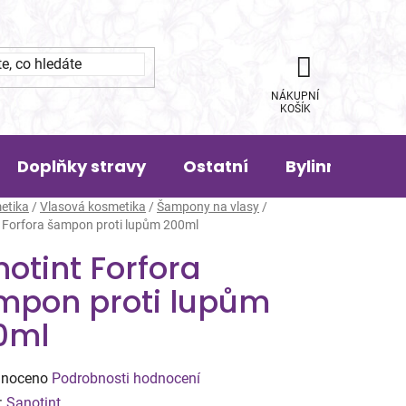
NÁKUPNÍ
KOŠÍK
Doplňky stravy
Ostatní
Bylinná pora
etika
/
Vlasová kosmetika
/
Šampony na vlasy
/
 Forfora šampon proti lupům 200ml
otint Forfora
mpon proti lupům
0ml
né
noceno
Podrobnosti hodnocení
ení
:
Sanotint