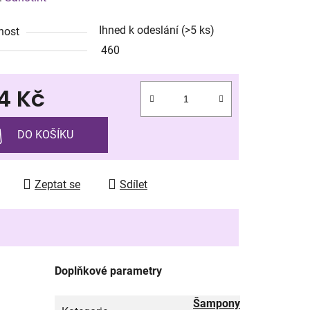
tu
Ihned k odeslání
(>5 ks)
nost
460
4 Kč
ek.
 cena:
DO KOŠÍKU
Zeptat se
Sdílet
Doplňkové parametry
Šampony