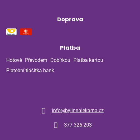
Doprava
Platba
Hotově
Převodem
Dobírkou
Platba kartou
Platební tlačítka bank
Kontakt
info
@
bylinnalekarna.cz
377 326 203