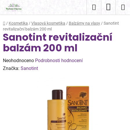
Přejít
Hledat
NÁKUP
na
obsah
KOŠÍK
Domů
/
Kosmetika
/
Vlasová kosmetika
/
Balzámy na vlasy
/
Sanotint
revitalizační balzám 200 ml
Sanotint revitalizační
balzám 200 ml
Průměrné
Neohodnoceno
Podrobnosti hodnocení
hodnocení
Značka:
Sanotint
produktu
je
0,0
z
5
hvězdiček.