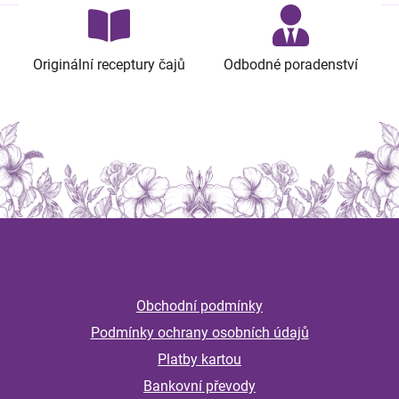
Originální receptury čajů
Odbodné poradenství
Z
á
Informace
p
a
Obchodní podmínky
t
Podmínky ochrany osobních údajů
í
Platby kartou
Bankovní převody