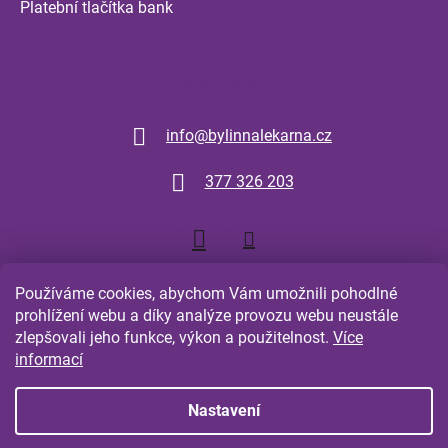
Platební tlačítka bank
Kontakt
info
@
bylinnalekarna.cz
377 326 203
Používáme cookies, abychom Vám umožnili pohodlné
prohlížení webu a díky analýze provozu webu neustále
zlepšovali jeho funkce, výkon a použitelnost.
Více
Shoptet.cz
Comgate.cz
informací
Nastavení