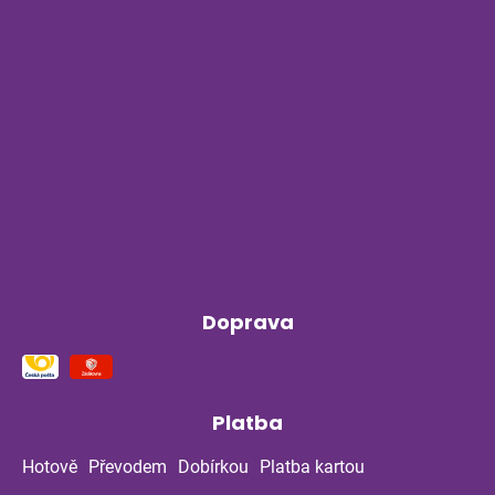
Magazín
Byliny na stres a nervovou soustavu
Příběh z bylinné poradny pokračuje: Co
ukázala kontrola po dvou měsících?
Klíšťata a bylinky v létě: Jak se chránit
přirozenou cestou
Doprava
Platba
Hotově
Převodem
Dobírkou
Platba kartou