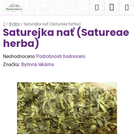
Přejít
Hledat
NÁKUP
na
obsah
KOŠÍK
Domů
/
Byliny
/
Saturejka nať (Satureae herba)
Saturejka nať (Satureae
herba)
Průměrné
Neohodnoceno
Podrobnosti hodnocení
hodnocení
Značka:
Bylinná lékárna
produktu
je
0,0
z
5
hvězdiček.