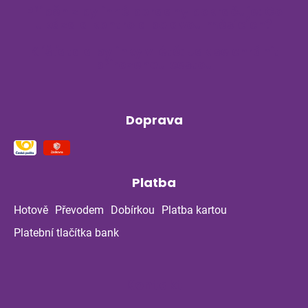
Příběh z bylinné poradny pokračuje: Co
ukázala kontrola po dvou měsících?
Klíšťata a bylinky v létě: Jak se chránit
přirozenou cestou
Doprava
Platba
Hotově
Převodem
Dobírkou
Platba kartou
Platební tlačítka bank
Kontakt