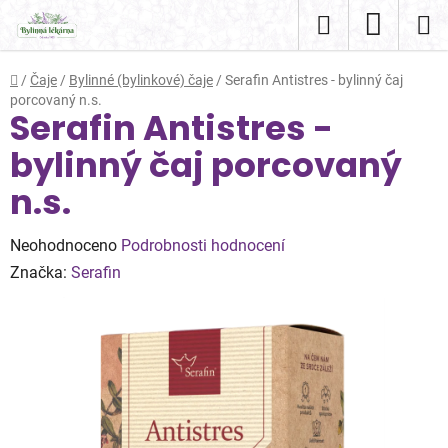
Přejít
Hledat
NÁKUP
na
obsah
KOŠÍK
Domů
/
Čaje
/
Bylinné (bylinkové) čaje
/
Serafin Antistres - bylinný čaj
porcovaný n.s.
Serafin Antistres -
bylinný čaj porcovaný
n.s.
Průměrné
Neohodnoceno
Podrobnosti hodnocení
hodnocení
Značka:
Serafin
produktu
je
0,0
z
5
hvězdiček.