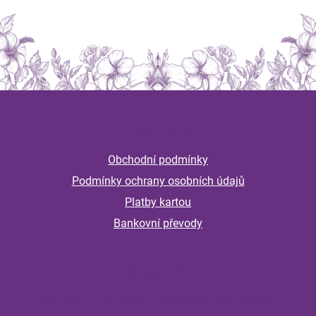
Z
á
Informace
p
a
Obchodní podmínky
t
Podmínky ochrany osobních údajů
í
Platby kartou
Bankovní převody
Magazín
Byliny na stres a nervovou soustavu