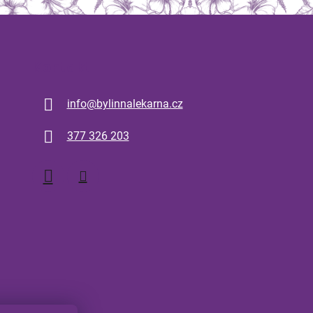
Kontakt
info
@
bylinnalekarna.cz
377 326 203