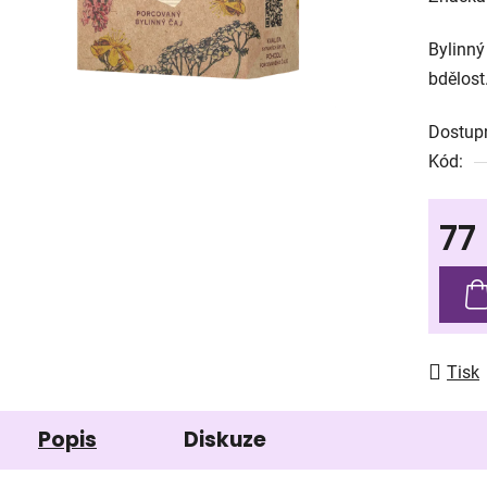
produk
Bylinný
je
bdělost
0,0
z
Dostup
5
Kód:
hvězdič
77
Měrná
Tisk
Popis
Diskuze