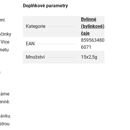
Doplňkové parametry
Bylinné
ní.
Kategorie
(bylinkové)
čaje
účinky
859563480
 Více
EAN
6071
rnetu
Množství
15x2,5g
a
cháme
enně.
dávku.
strou