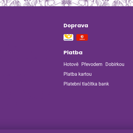
Doprava
ín
vte imunitu na
 včas: jak
it celou rodinu
Platba
ávratem do školy
ky
Hotově
Převodem
Dobírkou
na stres a
Platba kartou
ou soustavu
Platební tlačítka bank
 z bylinné poradny
uje: Co ukázala
la po dvou
ch?