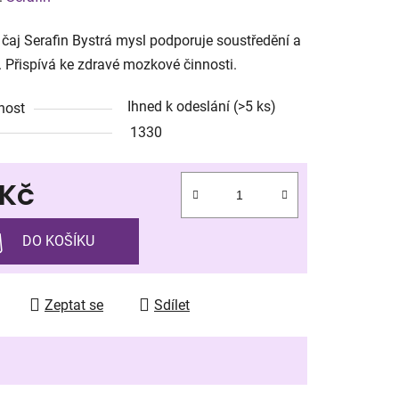
tu
 čaj Serafin Bystrá mysl podporuje soustředění a
. Přispívá ke zdravé mozkové činnosti.
Ihned k odeslání
(>5 ks)
nost
1330
ek.
 Kč
 cena:
DO KOŠÍKU
Zeptat se
Sdílet