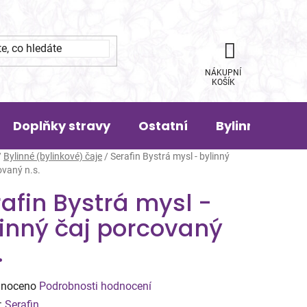
NÁKUPNÍ
KOŠÍK
Doplňky stravy
Ostatní
Bylinná pora
/
Bylinné (bylinkové) čaje
/
Serafin Bystrá mysl - bylinný
ovaný n.s.
afin Bystrá mysl -
linný čaj porcovaný
.
né
noceno
Podrobnosti hodnocení
ení
:
Serafin