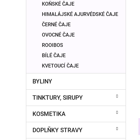
n
KOŇSKÉ ČAJE
í
HIMALÁJSKÉ AJURVÉDSKÉ ČAJE
p
a
ČERNÉ ČAJE
n
OVOCNÉ ČAJE
e
ROOIBOS
l
BÍLÉ ČAJE
KVETOUCÍ ČAJE
BYLINY
TINKTURY, SIRUPY
KOSMETIKA
DOPLŇKY STRAVY