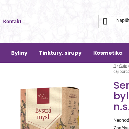
Kontakt
Byliny
Tinktury, sirupy
Kosmetika
Domů
/
Čaje
čaj porc
Ser
by
n.s
Průměr
Neohod
hodnoc
Značka