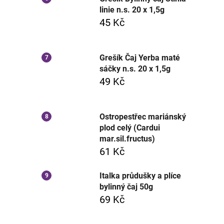
linie n.s. 20 x 1,5g
45 Kč
Grešík Čaj Yerba maté
sáčky n.s. 20 x 1,5g
49 Kč
Ostropestřec mariánský
plod celý (Cardui
mar.sil.fructus)
61 Kč
Italka průdušky a plíce
bylinný čaj 50g
69 Kč