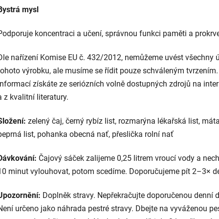
Bystrá mysl
Podporuje koncentraci a učení, správnou funkci paměti a prokrve
Dle nařízení Komise EU č. 432/2012, nemůžeme uvést všechny 
tohoto výrobku, ale musíme se řídit pouze schváleným tvrzením.
informací získáte ze seriózních volně dostupných zdrojů na inte
a z kvalitní literatury.
Složení:
zelený čaj, černý rybíz list, rozmarýna lékařská list, mát
peprná list, pohanka obecná nať, přeslička rolní nať
Dávkování:
Čajový sáček zalijeme 0,25 litrem vroucí vody a ne
10 minut vylouhovat, potom scedíme. Doporučujeme pít 2–3× d
Upozornění:
Doplněk stravy. Nepřekračujte doporučenou denní 
Není určeno jako náhrada pestré stravy. Dbejte na vyváženou pe