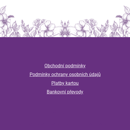
Z
á
Informace
p
a
Obchodní podmínky
t
Podmínky ochrany osobních údajů
í
Platby kartou
Bankovní převody
Magazín
Byliny na stres a nervovou soustavu