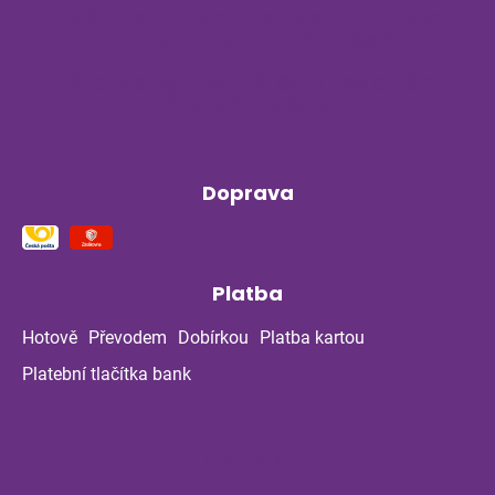
Příběh z bylinné poradny pokračuje: Co
ukázala kontrola po dvou měsících?
Klíšťata a bylinky v létě: Jak se chránit
přirozenou cestou
Doprava
Platba
Hotově
Převodem
Dobírkou
Platba kartou
Platební tlačítka bank
Kontakt