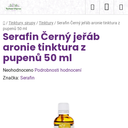
Přejít
Hledat
NÁKUP
na
obsah
KOŠÍK
Domů
/
Tinktury, sirupy
/
Tinktury
/
Serafin Černý jeřáb aronie tinktura z
pupenů 50 ml
Serafin Černý jeřáb
aronie tinktura z
pupenů 50 ml
Průměrné
Neohodnoceno
Podrobnosti hodnocení
hodnocení
Značka:
Serafin
produktu
je
0,0
z
5
hvězdiček.