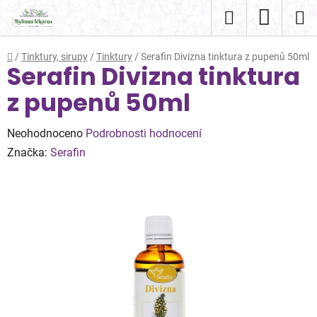
Přejít
Hledat
NÁKUP
na
obsah
KOŠÍK
Domů
/
Tinktury, sirupy
/
Tinktury
/
Serafin Divizna tinktura z pupenů 50ml
Serafin Divizna tinktura
z pupenů 50ml
Průměrné
Neohodnoceno
Podrobnosti hodnocení
hodnocení
Značka:
Serafin
produktu
je
0,0
z
5
hvězdiček.