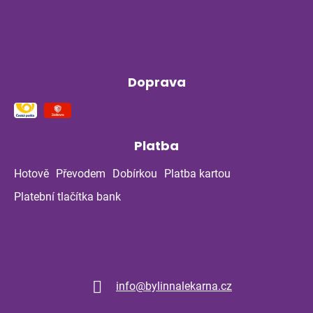
Klíšťata a bylinky v létě: Jak se chránit
přirozenou cestou
Doprava
Platba
Hotově
Převodem
Dobírkou
Platba kartou
Platební tlačítka bank
Kontakt
info
@
bylinnalekarna.cz