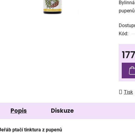
Bylinná
je
pupenů.
0,0
z
Dostup
5
Kód:
hvězdič
17
Měrná
Tisk
Popis
Diskuze
Jeřáb ptačí tinktura z pupenů