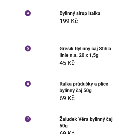
Bylinný sirup Italka
199 Kč
Grešík Bylinný čaj Štíhlá
linie n.s. 20 x 1,5g
45 Kč
Italka průdušky a plíce
bylinný čaj 50g
69 Kč
Žaludek Věra bylinný čaj
50g
69 Kč