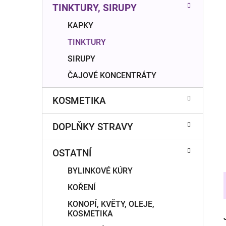
n
TINKTURY, SIRUPY
í
p
KAPKY
a
TINKTURY
n
SIRUPY
e
ČAJOVÉ KONCENTRÁTY
l
KOSMETIKA
DOPLŇKY STRAVY
OSTATNÍ
BYLINKOVÉ KÚRY
KOŘENÍ
KONOPÍ, KVĚTY, OLEJE,
KOSMETIKA