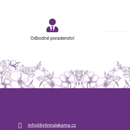
Odbodné poradenství
Kontakt
info
@
bylinnalekarna.cz