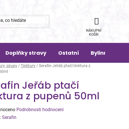
NÁKUPNÍ
KOŠÍK
Doplňky stravy
Ostatní
Bylinná pora
ury, sirupy
/
Tinktury
/
Serafin Jeřáb ptačí tinktura z
50ml
afin Jeřáb ptačí
nktura z pupenů 50ml
né
noceno
Podrobnosti hodnocení
ení
:
Serafin
tu