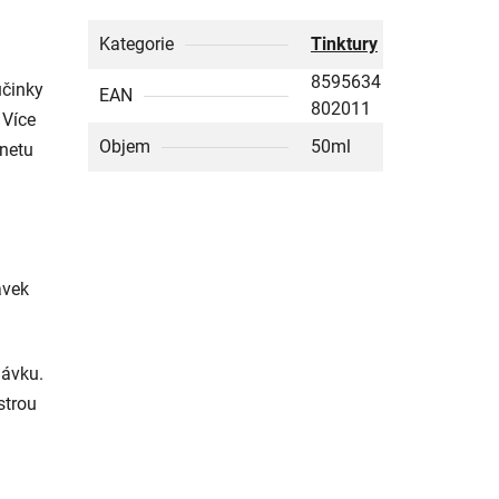
Kategorie
Tinktury
8595634
účinky
EAN
802011
 Více
Objem
50ml
rnetu
ávek
dávku.
strou