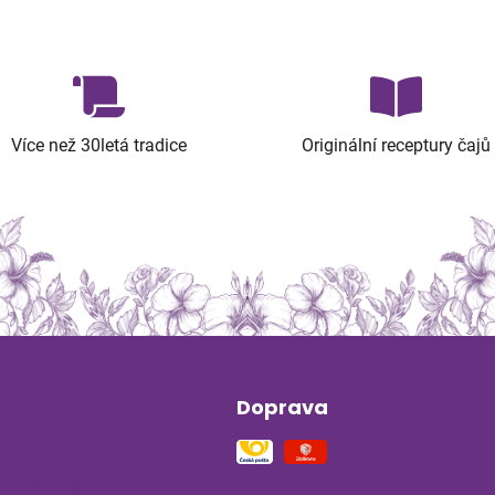
Více než 30letá tradice
Originální receptury čajů
Doprava
ín
na stres a
ou soustavu