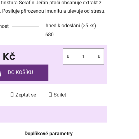
 tinktura Serafin Jeřáb ptačí obsahuje extrakt z
 Posiluje přirozenou imunitu a ulevuje od stresu.
Ihned k odeslání
(>5 ks)
nost
680
ek.
7 Kč
 cena:
DO KOŠÍKU
Zeptat se
Sdílet
Doplňkové parametry