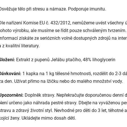
Osvěžuje tělo při stresu a námaze. Podporuje imunitu.
Dle nařízení Komise EU č. 432/2012, nemůžeme uvést všechny 
tohoto výrobku, ale musíme se řídit pouze schváleným tvrzením.
informací získáte ze seriózních volně dostupných zdrojů na inte
a z kvalitní literatury.
Složení:
Extrakt z pupenů Jeřábu ptačího, 48% lihoglycerin
Dávkování:
1 kapka na 1 kg tělesné hmotnosti, rozdělit do 2-3 d
za den. Užívat přímo na lžičku nebo do malého množství vody.
Upozornění:
Doplněk stravy. Nepřekračujte doporučenou denní 
Není určeno jako náhrada pestré stravy. Dbejte na vyváženou pe
stravu a zdravý životní styl. Nevhodné pro děti do 3 let, těhotné a
kojící ženy. Ukládejte mimo dosah dětí.