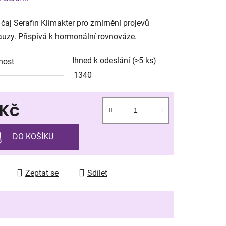
tu
 čaj Serafin Klimakter pro zmírnění projevů
zy. Přispívá k hormonální rovnováze.
Ihned k odeslání
(>5 ks)
nost
1340
ek.
 Kč
 cena:
DO KOŠÍKU
Zeptat se
Sdílet