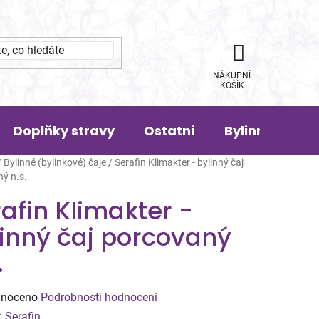
NÁKUPNÍ
KOŠÍK
Doplňky stravy
Ostatní
Bylinná pora
/
Bylinné (bylinkové) čaje
/
Serafin Klimakter - bylinný čaj
ý n.s.
afin Klimakter -
linný čaj porcovaný
.
né
noceno
Podrobnosti hodnocení
ení
:
Serafin