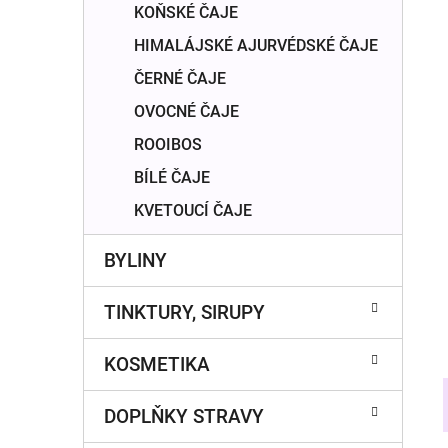
n
KOŇSKÉ ČAJE
í
HIMALÁJSKÉ AJURVÉDSKÉ ČAJE
p
a
ČERNÉ ČAJE
n
OVOCNÉ ČAJE
e
ROOIBOS
l
BÍLÉ ČAJE
KVETOUCÍ ČAJE
BYLINY
TINKTURY, SIRUPY
KOSMETIKA
DOPLŇKY STRAVY