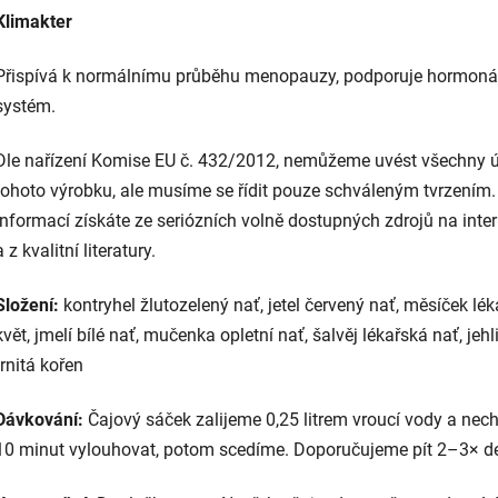
Klimakter
Přispívá k normálnímu průběhu menopauzy, podporuje hormoná
systém.
Dle nařízení Komise EU č. 432/2012, nemůžeme uvést všechny 
tohoto výrobku, ale musíme se řídit pouze schváleným tvrzením.
informací získáte ze seriózních volně dostupných zdrojů na inte
a z kvalitní literatury.
Složení:
kontryhel žlutozelený nať, jetel červený nať, měsíček lé
květ, jmelí bílé nať, mučenka opletní nať, šalvěj lékařská nať, jehl
trnitá kořen
Dávkování:
Čajový sáček zalijeme 0,25 litrem vroucí vody a ne
10 minut vylouhovat, potom scedíme. Doporučujeme pít 2–3× d