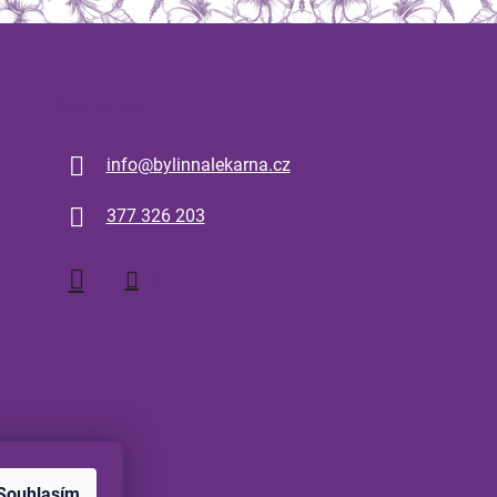
Kontakt
info
@
bylinnalekarna.cz
377 326 203
Souhlasím