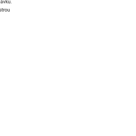
dávku.
strou