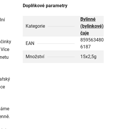
Doplňkové parametry
Bylinné
lní
Kategorie
(bylinkové)
čaje
859563480
účinky
EAN
6187
 Více
Množství
15x2,5g
rnetu
kařský
ice
cháme
enně.