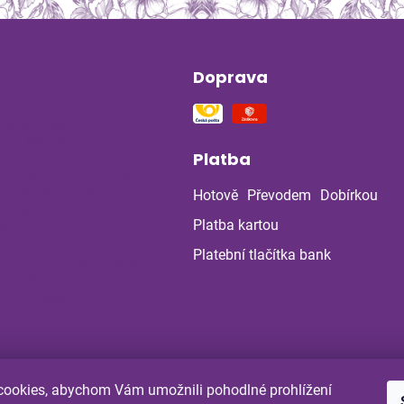
Doprava
ín
na stres a
ou soustavu
Platba
 z bylinné poradny
uje: Co ukázala
Hotově
Převodem
Dobírkou
la po dvou
ch?
Platba kartou
Platební tlačítka bank
a a bylinky v létě:
 chránit
enou cestou
ookies, abychom Vám umožnili pohodlné prohlížení
Shoptet.cz
Comgate.cz