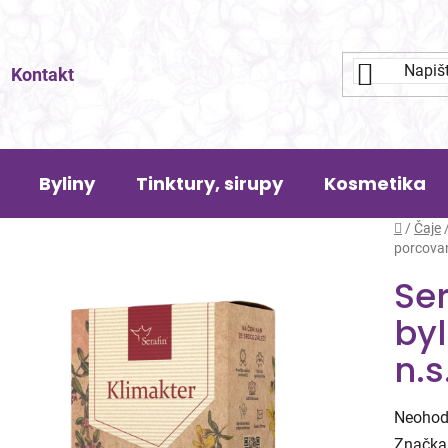
Kontakt
Byliny
Tinktury, sirupy
Kosmetika
Domů
/
Čaje
porcovan
Ser
by
n.s
Průměr
Neohod
hodnoc
Značka