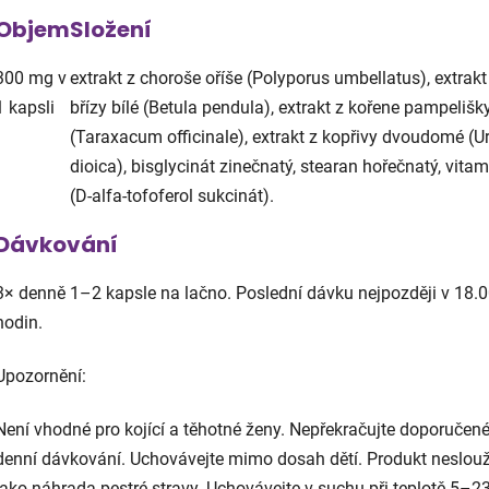
Objem
Složení
300 mg v
extrakt z choroše oříše (Polyporus umbellatus), extrakt
1 kapsli
břízy bílé (Betula pendula), extrakt z kořene pampelišk
(Taraxacum officinale), extrakt z kopřivy dvoudomé (Ur
dioica), bisglycinát zinečnatý, stearan hořečnatý, vitam
(D-alfa-tofoferol sukcinát).
Dávkování
3× denně 1–2 kapsle na lačno.
Poslední dávku nejpozději v 18.
hodin.
Upozornění:
Není vhodné pro kojící a těhotné ženy. Nepřekračujte
doporučen
denní dávkování. Uchovávejte mimo
dosah dětí. Produkt neslouž
jako náhrada pestré stravy.
Uchovávejte v suchu při teplotě 5–23