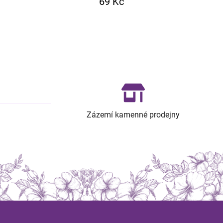
69 Kč
Zázemí kamenné prodejny
Z