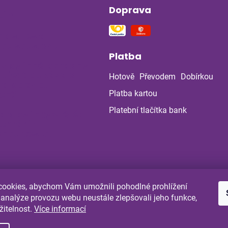
Doprava
ín
na stres a
ou soustavu
Platba
 z bylinné poradny
uje: Co ukázala
Hotově
Převodem
Dobírkou
la po dvou
ch?
Platba kartou
Platební tlačítka bank
a a bylinky v létě:
 chránit
enou cestou
ookies, abychom Vám umožnili pohodlné prohlížení
Shoptet.cz
Comgate.cz
 analýze provozu webu neustále zlepšovali jeho funkce,
žitelnost.
Více informací