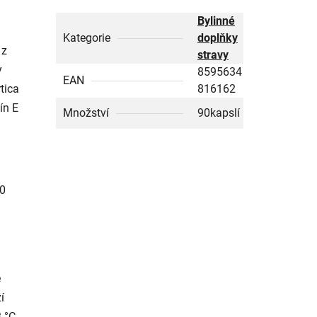
Bylinné
Kategorie
doplňky
 z
stravy
y
8595634
EAN
tica
816162
ín E
Množství
90kapslí
00
é
í
 °C.