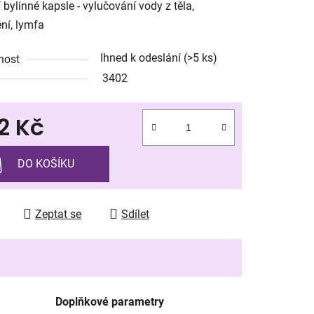
í bylinné kapsle - vylučování vody z těla,
ění, lymfa
Ihned k odeslání
(>5 ks)
nost
3402
ek.
2 Kč
 cena:
DO KOŠÍKU
Zeptat se
Sdílet
Doplňkové parametry