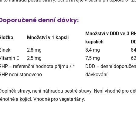
Doporučené denní dávky:
Množství v DDD ve 3
R
Složka
Množství v 1 kapsli
kapslích
D
Zinek
2,8 mg
8,4 mg
84
Vitamin E
2,5 mg
7,5 mg
62
RHP
= referenční hodnota příjmu / *
DDD
= denní doporuče
RHP není stanoveno
dávkování
Doplněk stravy, není náhradou pestré stravy. Není vhodné pro dět
těhotné a kojící. Vhodné pro vegetariány.