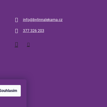
Kontakt
info
@
bylinnalekarna.cz
377 326 203
Souhlasím