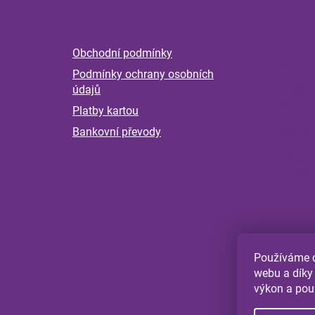
á
Informace
Magaz
p
a
Byliny 
Obchodní podmínky
t
nervov
Podmínky ochrany osobních
í
Příběh
údajů
pokrač
Platby kartou
kontro
měsící
Bankovní převody
Klíšťat
Jak se
přiroz
Používáme c
webu a díky
výkon a pou