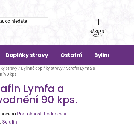
NÁKUPNÍ
KOŠÍK
Doplňky stravy
Ostatní
Bylinná pora
ky stravy
/
Bylinné doplňky stravy
/
Serafin Lymfa a
í 90 kps.
afin Lymfa a
vodnění 90 kps.
né
noceno
Podrobnosti hodnocení
ení
:
Serafin
tu