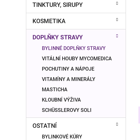
n
TINKTURY, SIRUPY
í
p
KOSMETIKA
a
n
DOPLŇKY STRAVY
e
l
BYLINNÉ DOPLŇKY STRAVY
VITÁLNÍ HOUBY MYCOMEDICA
POCHUTINY A NÁPOJE
VITAMÍNY A MINERÁLY
MASTICHA
KLOUBNÍ VÝŽIVA
SCHÜSSLEROVY SOLI
OSTATNÍ
BYLINKOVÉ KÚRY