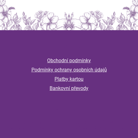
Z
á
Informace
p
a
Obchodní podmínky
t
Podmínky ochrany osobních údajů
í
Platby kartou
Bankovní převody
Magazín
Připravte imunitu na podzim včas: jak
podpořit celou rodinu před návratem do
školy a školky