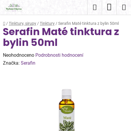
Přejít
Hledat
NÁKUP
na
obsah
KOŠÍK
Domů
/
Tinktury, sirupy
/
Tinktury
/
Serafin Maté tinktura z bylin 50ml
Serafin Maté tinktura z
bylin 50ml
Průměrné
Neohodnoceno
Podrobnosti hodnocení
hodnocení
Značka:
Serafin
produktu
je
0,0
z
5
hvězdiček.