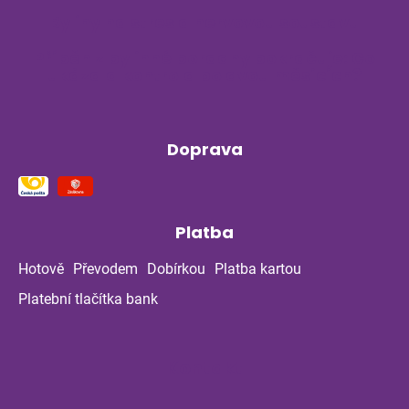
Byliny na stres a nervovou soustavu
Příběh z bylinné poradny pokračuje: Co
ukázala kontrola po dvou měsících?
Doprava
Platba
Hotově
Převodem
Dobírkou
Platba kartou
Platební tlačítka bank
Kontakt