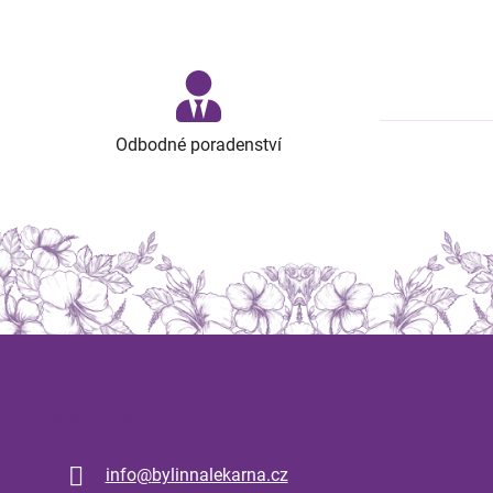
Odbodné poradenství
Kontakt
info
@
bylinnalekarna.cz