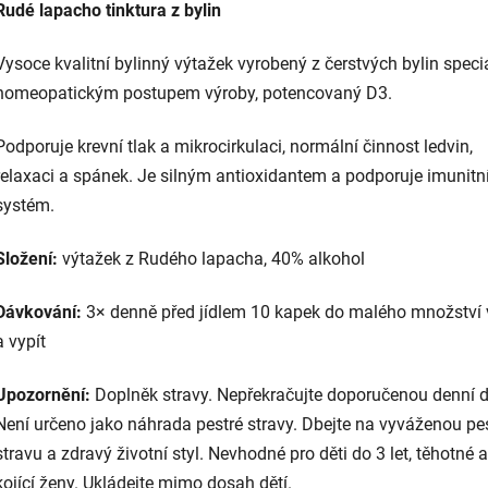
Rudé lapacho tinktura z bylin
Vysoce kvalitní bylinný výtažek vyrobený z čerstvých bylin spec
homeopatickým postupem výroby, potencovaný D3.
Podporuje krevní tlak a mikrocirkulaci, normální činnost ledvin,
relaxaci a spánek. Je silným antioxidantem a podporuje imunitn
systém.
Složení:
výtažek z Rudého lapacha, 40% alkohol
Dávkování:
3× denně před jídlem 10 kapek do malého množství
a vypít
Upozornění:
Doplněk stravy. Nepřekračujte doporučenou denní 
Není určeno jako náhrada pestré stravy. Dbejte na vyváženou pe
stravu a zdravý životní styl. Nevhodné pro děti do 3 let, těhotné a
kojící ženy. Ukládejte mimo dosah dětí.