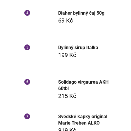
Diaher bylinný čaj 50g
69 Kč
Bylinný sirup Italka
199 Kč
Solidago virgaurea AKH
60tbl
215 Kč
Švédské kapky original
Marie Treben ALKO
819 Kč