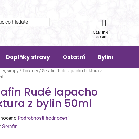
NÁKUPNÍ
KOŠÍK
Doplňky stravy
Ostatní
Bylinná pora
ury, sirupy
/
Tinktury
/
Serafin Rudé lapacho tinktura z
ml
rafin Rudé lapacho
ktura z bylin 50ml
né
noceno
Podrobnosti hodnocení
ení
:
Serafin
tu