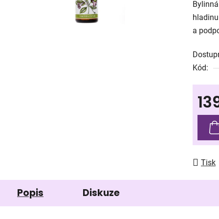
Bylinná
je
hladinu
0,0
a podpo
z
5
Dostup
hvězdič
Kód:
13
Měrná
Tisk
Popis
Diskuze