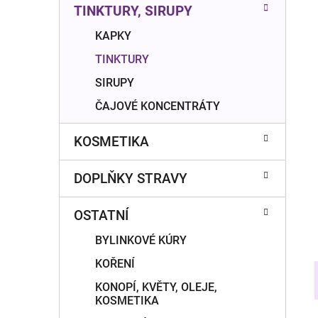
n
TINKTURY, SIRUPY
í
p
KAPKY
a
TINKTURY
n
SIRUPY
e
ČAJOVÉ KONCENTRÁTY
l
KOSMETIKA
DOPLŇKY STRAVY
OSTATNÍ
BYLINKOVÉ KÚRY
KOŘENÍ
KONOPÍ, KVĚTY, OLEJE,
KOSMETIKA