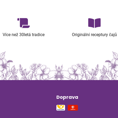
Více než 30letá tradice
Originální receptury čajů
Doprava
ín
na stres a
ou soustavu