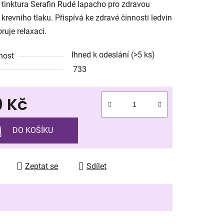
 tinktura Serafin Rudé lapacho pro zdravou
 krevního tlaku. Přispívá ke zdravé činnosti ledvin
ruje relaxaci.
Ihned k odeslání
(>5 ks)
nost
ek.
733
9 Kč
 cena:
DO KOŠÍKU
Zeptat se
Sdílet