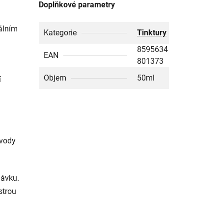
Doplňkové parametry
iálním
Kategorie
Tinktury
8595634
EAN
801373
Objem
50ml
í
 vody
dávku.
strou