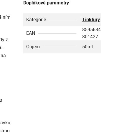
Doplňkové parametry
iálním
Kategorie
Tinktury
8595634
EAN
801427
dy z
Objem
50ml
u.
 na
 a
dávku.
strou