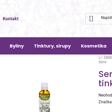
Kontakt
Byliny
Tinktury, sirupy
Kosmetika
Domů
/
Tinkt
50ml
Ser
tin
Průměr
Neohod
hodnoc
Značka
produk