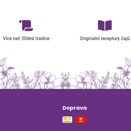
Více než 30letá tradice
Originální receptury čajů
Doprava
ín
vte imunitu na
 včas: jak