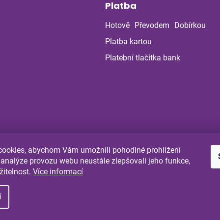
it celou rodinu
Platba
ávratem do školy
ky
Hotově
Převodem
Dobírkou
na stres a
Platba kartou
ou soustavu
Platební tlačítka bank
 z bylinné poradny
uje: Co ukázala
la po dvou
ch?
ookies, abychom Vám umožnili pohodlné prohlížení
Shoptet.cz
Comgate.cz
 analýze provozu webu neustále zlepšovali jeho funkce,
žitelnost.
Více informací
í
 práva vyhrazena.
Upravit nastavení cookies