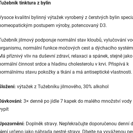
Tužebník tinktura z bylin
Vysoce kvalitní bylinný výtažek vyrobený z čerstvých bylin spec
homeopatickým postupem výroby, potencovaný D3.
Tužebník jilmový podporuje normální stav kloubů, vylučování vo
organismu, normální funkce močových cest a dýchacího systém
Má příznivý vliv na duševní zdraví, relaxaci a spánek, stejně jako
normální činnost srdce a hladinu cholesterolu v krvi. Přispívá k
normálnímu stavu pokožky a tkání a má antiseptické vlastnosti.
Složení:
výtažek z Tužebníku jilmového, 30% alkohol
Dávkování:
3× denně po jídle 7 kapek do malého množství vody
vypít
Upozornění:
Doplněk stravy. Nepřekračujte doporučenou denní 
Není určeno jako náhrada pestré stravy. Dbejte na vyváženou pe