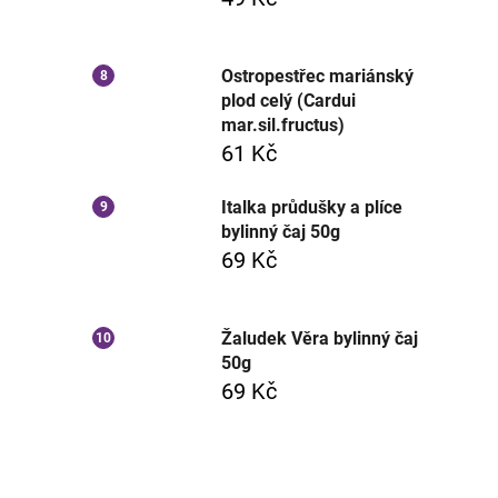
Ostropestřec mariánský
plod celý (Cardui
mar.sil.fructus)
61 Kč
Italka průdušky a plíce
bylinný čaj 50g
69 Kč
Žaludek Věra bylinný čaj
50g
69 Kč