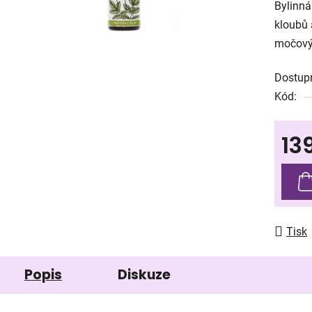
Bylinná
je
kloubů 
0,0
močový
z
5
Dostup
hvězdič
Kód:
13
Měrná
Tisk
Popis
Diskuze