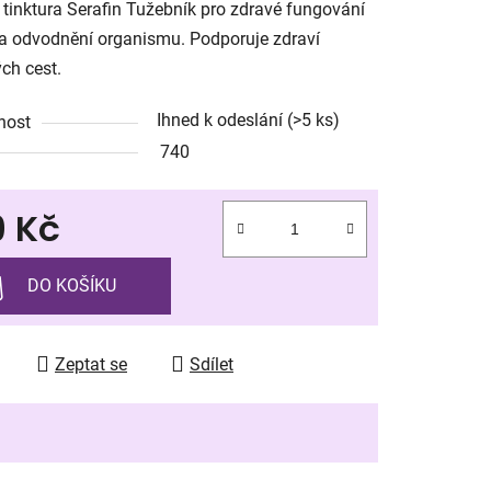
 tinktura Serafin Tužebník pro zdravé fungování
a odvodnění organismu. Podporuje zdraví
ch cest.
Ihned k odeslání
(>5 ks)
nost
ek.
740
9 Kč
 cena:
DO KOŠÍKU
Zeptat se
Sdílet