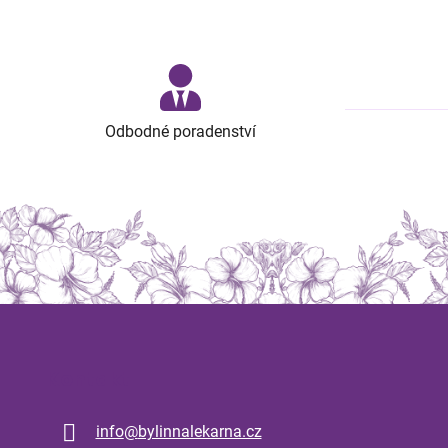
Odbodné poradenství
Kontakt
info
@
bylinnalekarna.cz