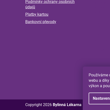
Podmínky ochrany osobních
podpoř
í
před n
údajů
a škol
Platby kartou
Byliny 
Bankovní převody
nervov
Příběh
pokrač
kontro
měsící
Používáme c
webu a díky
výkon a pou
Nastaven
Copyright 2026
Bylinná Lékarna Plzeň
. Všechna