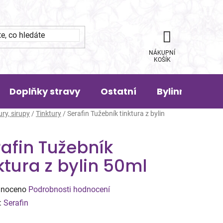
NÁKUPNÍ
KOŠÍK
Doplňky stravy
Ostatní
Bylinná pora
ury, sirupy
/
Tinktury
/
Serafin Tužebník tinktura z bylin
afin Tužebník
ktura z bylin 50ml
né
noceno
Podrobnosti hodnocení
ení
:
Serafin
tu