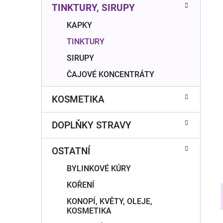
n
TINKTURY, SIRUPY
í
p
KAPKY
a
TINKTURY
n
SIRUPY
e
ČAJOVÉ KONCENTRÁTY
l
KOSMETIKA
DOPLŇKY STRAVY
OSTATNÍ
BYLINKOVÉ KÚRY
KOŘENÍ
KONOPÍ, KVĚTY, OLEJE,
KOSMETIKA