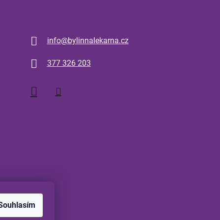
Kontakt
info
@
bylinnalekarna.cz
377 326 203
Souhlasím