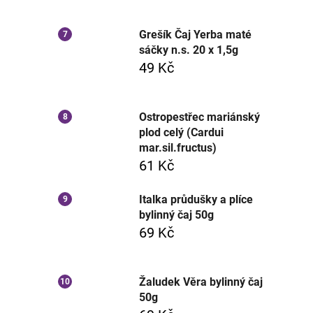
Grešík Čaj Yerba maté
sáčky n.s. 20 x 1,5g
49 Kč
Ostropestřec mariánský
plod celý (Cardui
mar.sil.fructus)
61 Kč
Italka průdušky a plíce
bylinný čaj 50g
69 Kč
Žaludek Věra bylinný čaj
50g