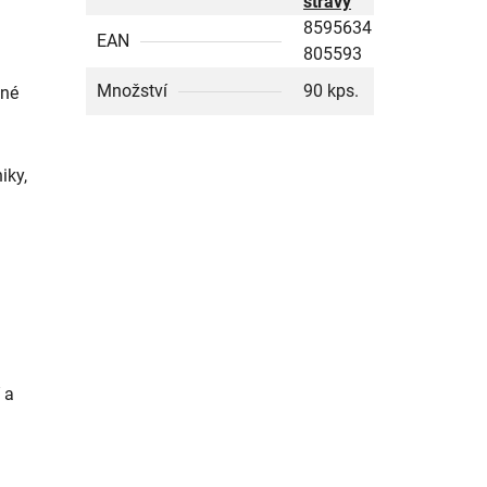
stravy
8595634
EAN
805593
Množství
90 kps.
tné
iky,
 a