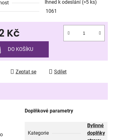
Ihned k odeslání
(>5 ks)
nost
1061
2 Kč
ek.
 cena:
DO KOŠÍKU
Zeptat se
Sdílet
Doplňkové parametry
Bylinné
Kategorie
doplňky
ho