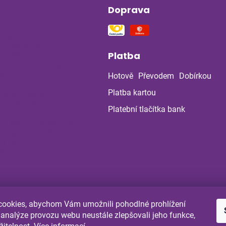
Doprava
ín
vte imunitu na
 včas: jak
it celou rodinu
Platba
ávratem do školy
ky
Hotově
Převodem
Dobírkou
na stres a
Platba kartou
ou soustavu
Platební tlačítka bank
 z bylinné poradny
uje: Co ukázala
la po dvou
ch?
ookies, abychom Vám umožnili pohodlné prohlížení
Shoptet.cz
Comgate.cz
 analýze provozu webu neustále zlepšovali jeho funkce,