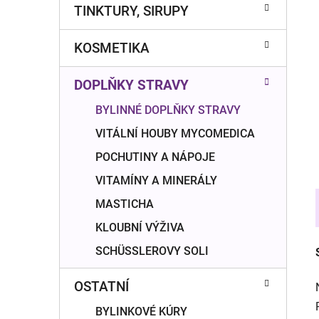
n
TINKTURY, SIRUPY
í
p
KOSMETIKA
a
n
DOPLŇKY STRAVY
e
l
BYLINNÉ DOPLŇKY STRAVY
VITÁLNÍ HOUBY MYCOMEDICA
POCHUTINY A NÁPOJE
VITAMÍNY A MINERÁLY
MASTICHA
KLOUBNÍ VÝŽIVA
SCHÜSSLEROVY SOLI
OSTATNÍ
BYLINKOVÉ KÚRY