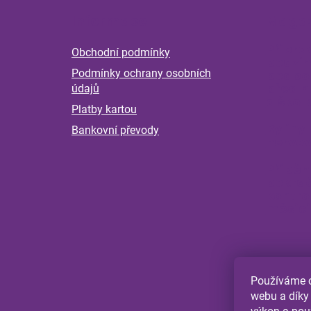
á
Informace
Magaz
p
a
Připra
Obchodní podmínky
t
podzim
Podmínky ochrany osobních
podpoř
í
před n
údajů
a škol
Platby kartou
Byliny 
Bankovní převody
nervov
Příběh
pokrač
kontro
měsící
Používáme c
webu a díky