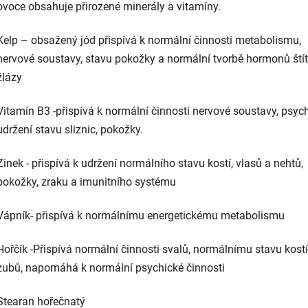
ovoce obsahuje přirozené minerály a vitamíny.
Kelp – obsažený jód přispívá k normální činnosti metabolismu,
nervové soustavy, stavu pokožky a normální tvorbě hormonů ští
žlázy
Vitamín B3 -přispívá k normální činnosti nervové soustavy, psych
udržení stavu sliznic, pokožky.
Zinek - přispívá k udržení normálního stavu kostí, vlasů a nehtů,
pokožky, zraku a imunitního systému
Vápník- přispívá k normálnímu energetickému metabolismu
Hořčík -Přispívá normální činnosti svalů, normálnímu stavu kostí
zubů, napomáhá k normální psychické činnosti
Stearan hořečnatý