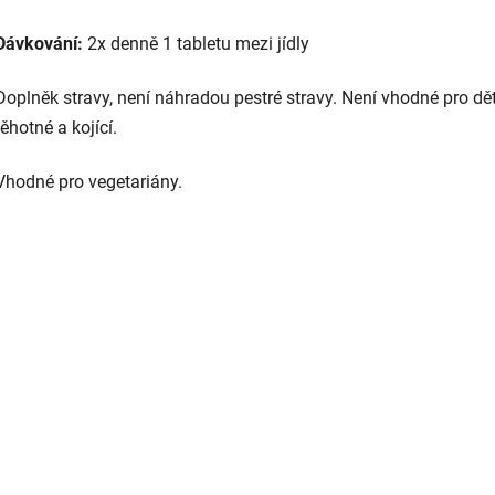
Dávkování:
2x denně 1 tabletu mezi jídly
Doplněk stravy, není náhradou pestré stravy. Není vhodné pro dět
těhotné a kojící.
Vhodné pro vegetariány.