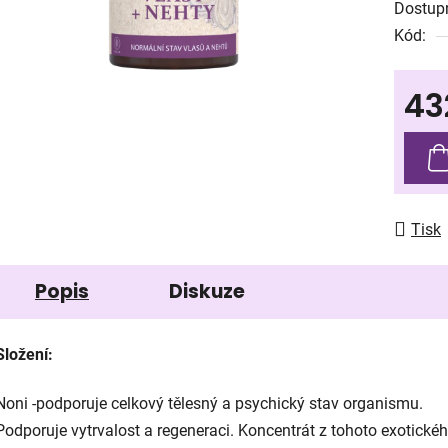
Dostup
je
Kód:
0,0
z
43
5
hvězdič
Měrná
Tisk
Popis
Diskuze
Složení:
Noni -podporuje celkový tělesný a psychický stav organismu.
Podporuje vytrvalost a regeneraci. Koncentrát z tohoto exotické