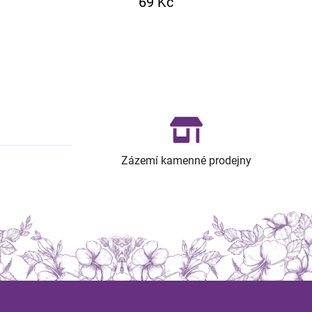
69 Kč
Zázemí kamenné prodejny
Z