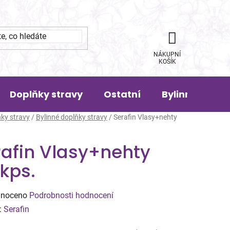
NÁKUPNÍ
KOŠÍK
Doplňky stravy
Ostatní
Bylinná pora
ky stravy
/
Bylinné doplňky stravy
/
Serafin Vlasy+nehty
rafin Vlasy+nehty
kps.
né
noceno
Podrobnosti hodnocení
ení
:
Serafin
tu