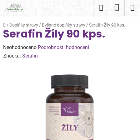
Přejít
Hledat
NÁKUP
na
obsah
KOŠÍK
Domů
/
Doplňky stravy
/
Bylinné doplňky stravy
/
Serafin Žíly 90 kps.
Serafin Žíly 90 kps.
Průměrné
Neohodnoceno
Podrobnosti hodnocení
hodnocení
Značka:
Serafin
produktu
je
0,0
z
5
hvězdiček.