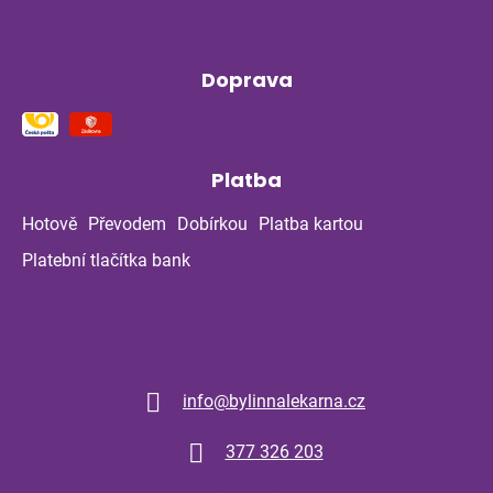
Doprava
Platba
Hotově
Převodem
Dobírkou
Platba kartou
Platební tlačítka bank
Kontakt
info
@
bylinnalekarna.cz
377 326 203