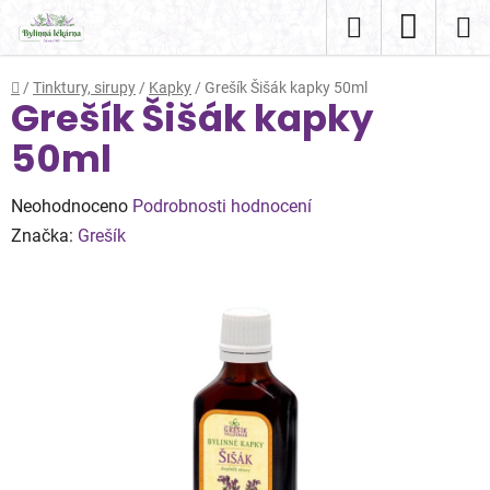
Přejít
Hledat
NÁKUP
na
obsah
KOŠÍK
Domů
/
Tinktury, sirupy
/
Kapky
/
Grešík Šišák kapky 50ml
Grešík Šišák kapky
50ml
Průměrné
Neohodnoceno
Podrobnosti hodnocení
hodnocení
Značka:
Grešík
produktu
je
0,0
z
5
hvězdiček.