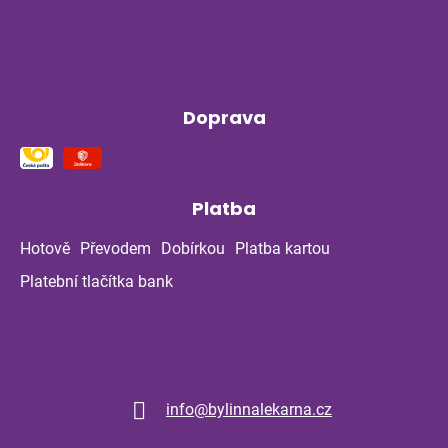
Klíšťata a bylinky v létě: Jak se chránit
přirozenou cestou
Doprava
Platba
Hotově
Převodem
Dobírkou
Platba kartou
Platební tlačítka bank
Kontakt
info
@
bylinnalekarna.cz