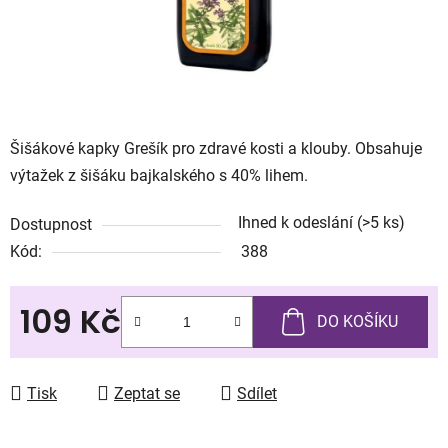
Šišákové kapky Grešík pro zdravé kosti a klouby. Obsahuje
výtažek z šišáku bajkalského s 40% lihem.
Ihned k odeslání
(>5 ks)
Dostupnost
Kód:
388
109 Kč
DO KOŠÍKU
Měrná cena:
Tisk
Zeptat se
Sdílet