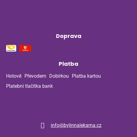
Klíšťata a bylinky v létě: Jak se chránit
přirozenou cestou
Doprava
Platba
Hotově
Převodem
Dobírkou
Platba kartou
Platební tlačítka bank
Kontakt
info
@
bylinnalekarna.cz