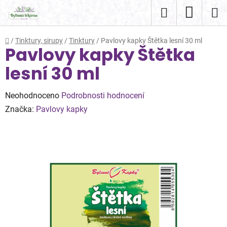
Přejít
Hledat
NÁKUP
na
obsah
KOŠÍK
Domů
/
Tinktury, sirupy
/
Tinktury
/
Pavlovy kapky Štětka lesní 30 ml
Pavlovy kapky Štětka
lesní 30 ml
Průměrné
Neohodnoceno
Podrobnosti hodnocení
hodnocení
Značka:
Pavlovy kapky
produktu
je
0,0
z
5
hvězdiček.