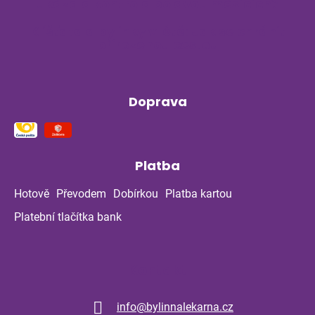
ukázala kontrola po dvou měsících?
Klíšťata a bylinky v létě: Jak se chránit
přirozenou cestou
Doprava
Platba
Hotově
Převodem
Dobírkou
Platba kartou
Platební tlačítka bank
Kontakt
info
@
bylinnalekarna.cz