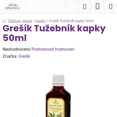
Přejít
Hledat
NÁKUP
na
obsah
KOŠÍK
Domů
/
Tinktury, sirupy
/
Kapky
/
Grešík Tužebník kapky 50ml
Grešík Tužebník kapky
50ml
Průměrné
Neohodnoceno
Podrobnosti hodnocení
hodnocení
Značka:
Grešík
produktu
je
0,0
z
5
hvězdiček.