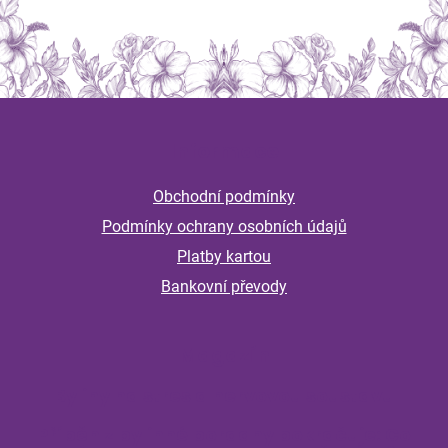
Z
á
Informace
p
a
Obchodní podmínky
t
Podmínky ochrany osobních údajů
í
Platby kartou
Bankovní převody
Magazín
Byliny na stres a nervovou soustavu
Příběh z bylinné poradny pokračuje: Co