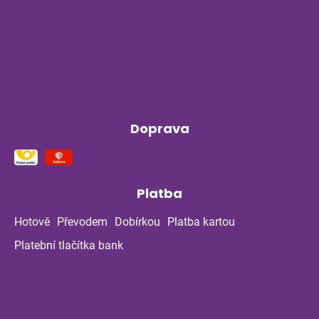
Příběh z bylinné poradny pokračuje: Co
ukázala kontrola po dvou měsících?
Klíšťata a bylinky v létě: Jak se chránit
přirozenou cestou
Doprava
Platba
Hotově
Převodem
Dobírkou
Platba kartou
Platební tlačítka bank
Kontakt