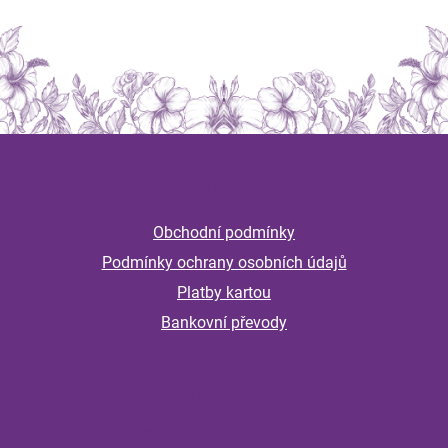
Z
á
Informace
p
a
Obchodní podmínky
t
Podmínky ochrany osobních údajů
í
Platby kartou
Bankovní převody
Magazín
Byliny na stres a nervovou soustavu