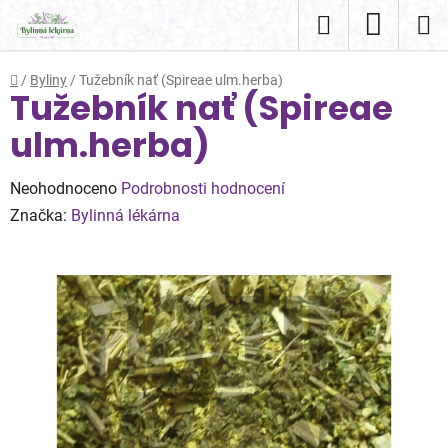
Přejít
Hledat
NÁKUP
na
obsah
KOŠÍK
Domů
/
Byliny
/
Tužebník nať (Spireae ulm.herba)
Tužebník nať (Spireae
ulm.herba)
Průměrné
Neohodnoceno
Podrobnosti hodnocení
hodnocení
Značka:
Bylinná lékárna
produktu
je
0,0
z
5
hvězdiček.