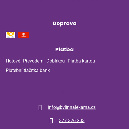
Doprava
Platba
Hotově
Převodem
Dobírkou
Platba kartou
Platební tlačítka bank
Kontakt
info
@
bylinnalekarna.cz
377 326 203