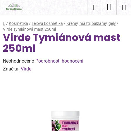
Přejít
Hledat
NÁKUP
na
obsah
KOŠÍK
Domů
/
Kosmetika
/
Tělová kosmetika
/
Krémy, masti, balzámy, gely
/
Virde Tymiánová mast 250ml
Virde Tymiánová mast
250ml
Průměrné
Neohodnoceno
Podrobnosti hodnocení
hodnocení
Značka:
Virde
produktu
je
0,0
z
5
hvězdiček.