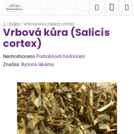
Přejít
Hledat
NÁKUP
na
obsah
KOŠÍK
Domů
/
Byliny
/
Vrbová kůra (Salicis cortex)
Vrbová kůra (Salicis
cortex)
Průměrné
Neohodnoceno
Podrobnosti hodnocení
hodnocení
Značka:
Bylinná lékárna
produktu
je
0,0
z
5
hvězdiček.