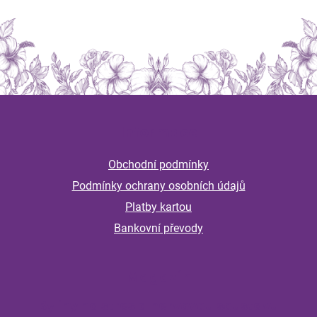
Z
á
Informace
p
a
Obchodní podmínky
t
Podmínky ochrany osobních údajů
í
Platby kartou
Bankovní převody
Magazín
Byliny na stres a nervovou soustavu