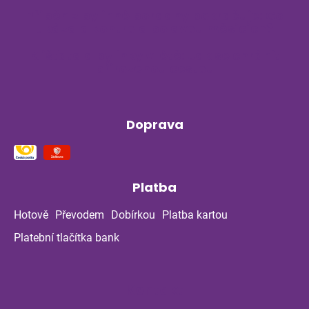
Příběh z bylinné poradny pokračuje: Co
ukázala kontrola po dvou měsících?
Klíšťata a bylinky v létě: Jak se chránit
přirozenou cestou
Doprava
Platba
Hotově
Převodem
Dobírkou
Platba kartou
Platební tlačítka bank
Kontakt