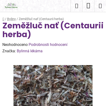
Přejít
Hledat
NÁKUP
na
obsah
KOŠÍK
Domů
/
Byliny
/
Zeměžluč nať (Centaurii herba)
Zeměžluč nať (Centaurii
herba)
Průměrné
Neohodnoceno
Podrobnosti hodnocení
hodnocení
Značka:
Bylinná lékárna
produktu
je
0,0
z
5
hvězdiček.