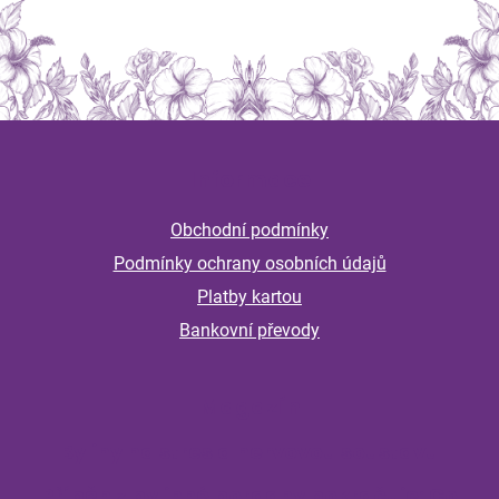
Z
á
Informace
p
a
Obchodní podmínky
t
Podmínky ochrany osobních údajů
í
Platby kartou
Bankovní převody
Magazín
Byliny na stres a nervovou soustavu
Příběh z bylinné poradny pokračuje: Co