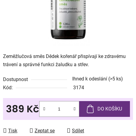
Zeměžlučová směs Dědek kořenář přispívají ke zdravému
trávení a správné funkci žaludku a střev.
Ihned k odeslání
(>5 ks)
Dostupnost
Kód:
3174
389 Kč
DO KOŠÍKU
Měrná cena:
Tisk
Zeptat se
Sdílet