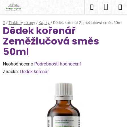
Přejít
Hledat
NÁKUP
na
obsah
KOŠÍK
Domů
/
Tinktury, sirupy
/
Kapky
/
Dědek kořenář Zeměžlučová směs 50ml
Dědek kořenář
Zeměžlučová směs
50ml
Průměrné
Neohodnoceno
Podrobnosti hodnocení
hodnocení
Značka:
Dědek kořenář
produktu
je
0,0
z
5
hvězdiček.