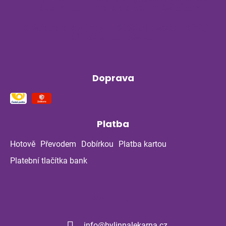
ukázala kontrola po dvou měsících?
Klíšťata a bylinky v létě: Jak se chránit
přirozenou cestou
Doprava
Platba
Hotově
Převodem
Dobírkou
Platba kartou
Platební tlačítka bank
Kontakt
info
@
bylinnalekarna.cz