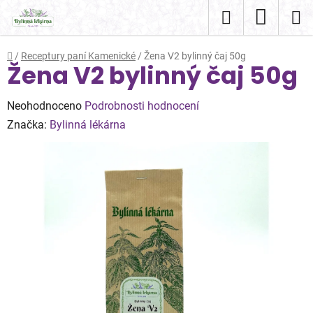
Přejít
Hledat
NÁKUP
na
obsah
KOŠÍK
Domů
/
Receptury paní Kamenické
/
Žena V2 bylinný čaj 50g
Žena V2 bylinný čaj 50g
Průměrné
Neohodnoceno
Podrobnosti hodnocení
hodnocení
Značka:
Bylinná lékárna
produktu
je
0,0
z
5
hvězdiček.