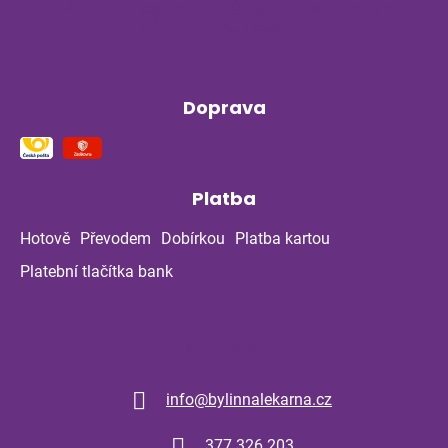
Klíšťata a bylinky v létě: Jak se chránit
přirozenou cestou
Doprava
Platba
Hotově
Převodem
Dobírkou
Platba kartou
Platební tlačítka bank
Kontakt
info
@
bylinnalekarna.cz
377 326 203