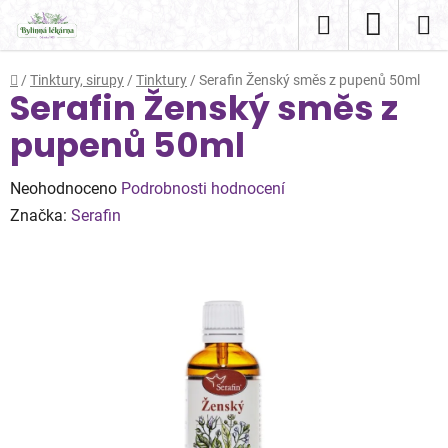
Přejít
Hledat
NÁKUP
na
obsah
KOŠÍK
Domů
/
Tinktury, sirupy
/
Tinktury
/
Serafin Ženský směs z pupenů 50ml
Serafin Ženský směs z
pupenů 50ml
Průměrné
Neohodnoceno
Podrobnosti hodnocení
hodnocení
Značka:
Serafin
produktu
je
0,0
z
5
hvězdiček.