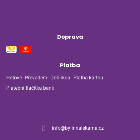
Klíšťata a bylinky v létě: Jak se chránit
přirozenou cestou
Doprava
Platba
Hotově
Převodem
Dobírkou
Platba kartou
Platební tlačítka bank
Kontakt
info
@
bylinnalekarna.cz