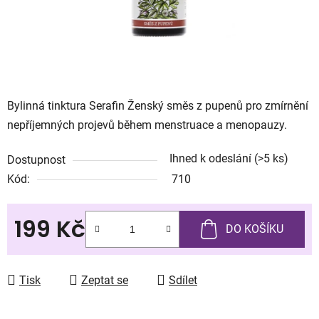
Bylinná tinktura Serafin Ženský směs z pupenů pro zmírnění
nepříjemných projevů během menstruace a menopauzy.
Ihned k odeslání
(>5 ks)
Dostupnost
Kód:
710
199 Kč
DO KOŠÍKU
Měrná cena:
Tisk
Zeptat se
Sdílet