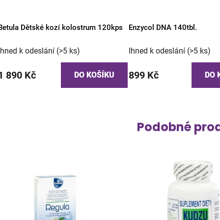
Betula Dětské kozí kolostrum 120kps
Enzycol DNA 140tbl.
Ihned k odeslání
(>5 ks)
Ihned k odeslání
(>5 ks)
1 890 Kč
899 Kč
DO KOŠÍKU
DO 
Podobné pro