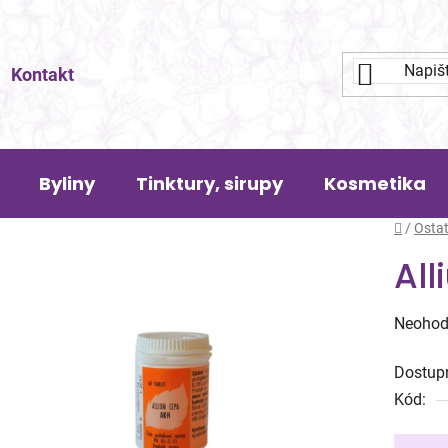
Kontakt
Byliny
Tinktury, sirupy
Kosmetika
Domů
/
Ostat
Al
Průměr
Neohod
hodnoc
Dostup
produk
Kód:
je
0,0