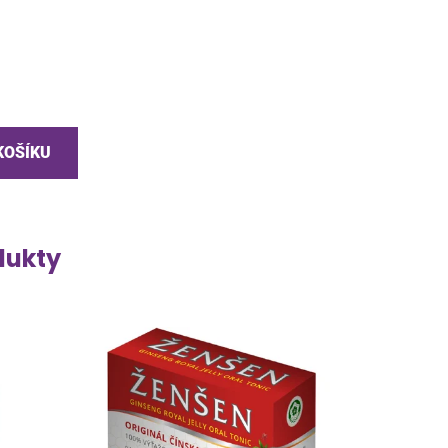
KOŠÍKU
dukty