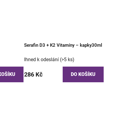
Serafin D3 + K2 Vitamíny – kapky30ml
Ihned k odeslání
(>5 ks)
286 Kč
KOŠÍKU
DO KOŠÍKU