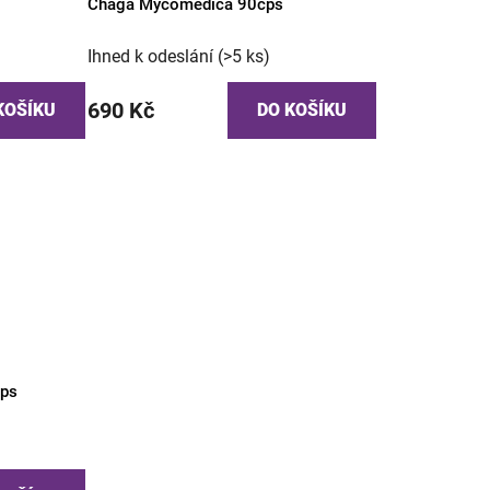
Chaga Mycomedica 90cps
Ihned k odeslání
(>5 ks)
690 Kč
KOŠÍKU
DO KOŠÍKU
cps