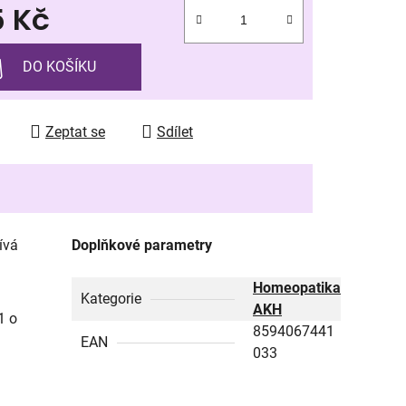
5 Kč
 cena:
ek.
DO KOŠÍKU
Zeptat se
Sdílet
ívá
Doplňkové parametry
Homeopatika
Kategorie
AKH
1 o
8594067441
EAN
033