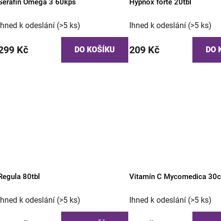
Serafin Omega 3 60kps
Hypnox forte 20tbl
Ihned k odeslání
(>5 ks)
Ihned k odeslání
(>5 ks)
299 Kč
209 Kč
DO KOŠÍKU
DO 
Regula 80tbl
Vitamín C Mycomedica 30
Ihned k odeslání
(>5 ks)
Ihned k odeslání
(>5 ks)