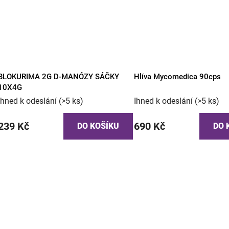
BLOKURIMA 2G D-MANÓZY SÁČKY
Hlíva Mycomedica 90cps
10X4G
Ihned k odeslání
(>5 ks)
Ihned k odeslání
(>5 ks)
239 Kč
690 Kč
DO KOŠÍKU
DO 