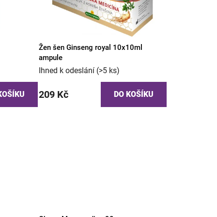
Žen šen Ginseng royal 10x10ml
ampule
Ihned k odeslání
(>5 ks)
209 Kč
KOŠÍKU
DO KOŠÍKU