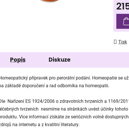
21
z
5
Měrná
hvězdič
Tisk
Popis
Diskuze
Homeopatický přípravek pro perorální podání. Homeopatie se už
na základě doporučení a rad odborníka na homeopatii.
Dle Na
ř
ízení ES 1924/2006 o zdravotních tvrzeních a 1169/201
lé
čebn
ých tvrzeních nesmíme na stránkách uvést ú
činky tohoto
produktu
. Více informací získáte ze seriózních voln
ě dostupn
ých
zdroj
ů na internetu a z kvalitn
í literatury.