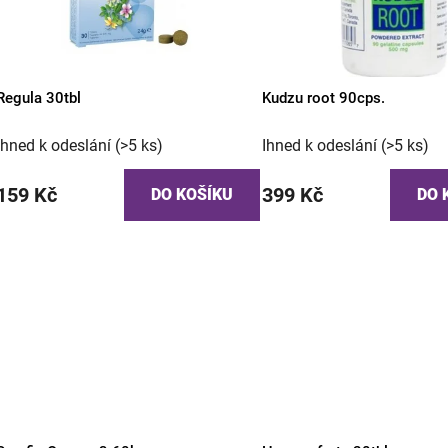
Regula 30tbl
Kudzu root 90cps.
Ihned k odeslání
(>5 ks)
Ihned k odeslání
(>5 ks)
159 Kč
399 Kč
DO KOŠÍKU
DO 