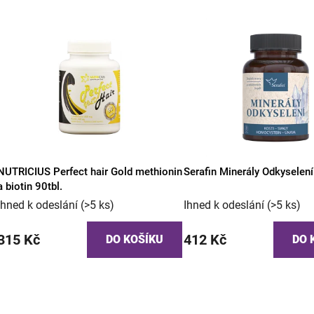
NUTRICIUS Perfect hair Gold methionin
Serafin Minerály Odkyselen
a biotin 90tbl.
Ihned k odeslání
(>5 ks)
Ihned k odeslání
(>5 ks)
315 Kč
412 Kč
DO KOŠÍKU
DO 