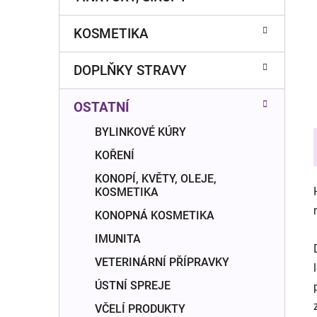
í
p
KOSMETIKA
a
n
DOPLŇKY STRAVY
e
l
OSTATNÍ
BYLINKOVÉ KÚRY
KOŘENÍ
KONOPÍ, KVĚTY, OLEJE,
KOSMETIKA
KONOPNÁ KOSMETIKA
IMUNITA
VETERINÁRNÍ PŘÍPRAVKY
ÚSTNÍ SPREJE
VČELÍ PRODUKTY