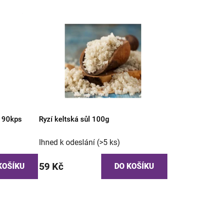
í 90kps
Ryzí keltská sůl 100g
Ihned k odeslání
(>5 ks)
59 Kč
KOŠÍKU
DO KOŠÍKU