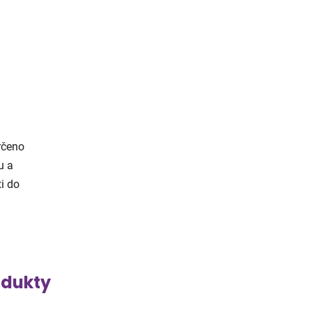
r
čeno
u a
ti do
odukty