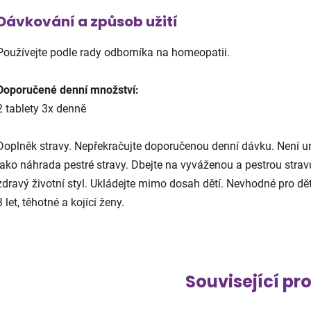
Dávkování a způsob užití
Používejte podle rady odborníka na homeopatii.
Doporučené denní množství:
2 tablety 3x denně
Dopln
ěk stravy. Nepřekračujte doporučenou denn
í dávku. Není u
jako n
áhrada pestré stravy. Dbejte na vyvá
ženou a pestrou strav
zdrav
ý
životn
í styl. Ukládejte mimo dosah d
ět
í. Nevhodné pro d
ě
3 let, těhotn
é a kojící
ženy.
Související pr