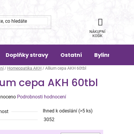
NÁKUPNÍ
KOŠÍK
Doplňky stravy
Ostatní
Bylinná pora
ní
/
Homeopatika AKH
/
Allium cepa AKH 60tbl
lium cepa AKH 60tbl
né
noceno
Podrobnosti hodnocení
ení
Ihned k odeslání
(>5 ks)
nost
tu
3052