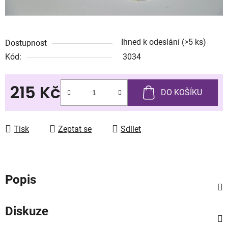
Ihned k odeslání
(>5 ks)
Dostupnost
Kód:
3034
215 Kč
DO KOŠÍKU
Měrná cena:
Tisk
Zeptat se
Sdílet
Popis
Diskuze