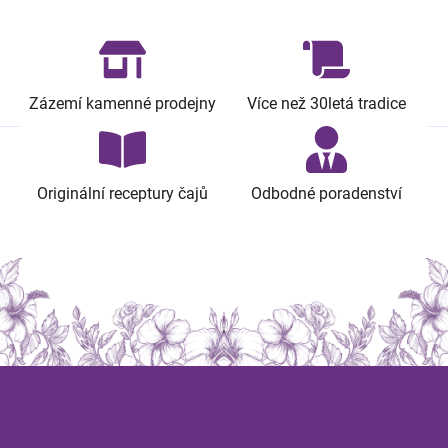
Zázemí kamenné prodejny
Více než 30letá tradice
Originální receptury čajů
Odbodné poradenství
Z
á
Informace
p