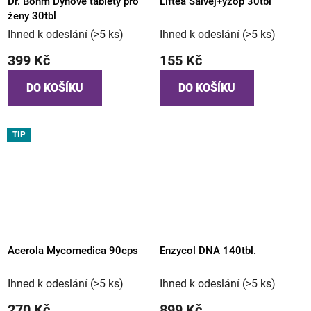
Dr. Bohm Dýňové tablety pro
Liftea Šalvěj+yzop 30tbl
ženy 30tbl
Ihned k odeslání
(>5 ks)
Ihned k odeslání
(>5 ks)
399 Kč
155 Kč
DO KOŠÍKU
DO KOŠÍKU
TIP
Acerola Mycomedica 90cps
Enzycol DNA 140tbl.
Ihned k odeslání
(>5 ks)
Ihned k odeslání
(>5 ks)
270 Kč
899 Kč