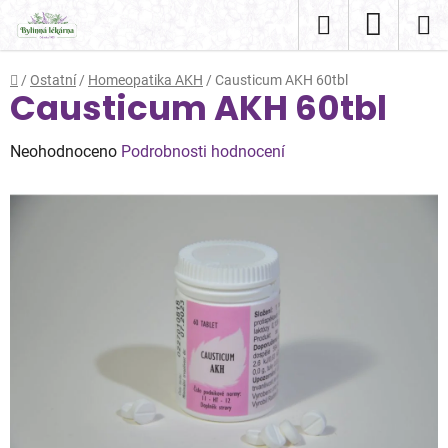
Přejít
Hledat
NÁKUP
na
obsah
KOŠÍK
Domů
/
Ostatní
/
Homeopatika AKH
/
Causticum AKH 60tbl
Causticum AKH 60tbl
Průměrné
Neohodnoceno
Podrobnosti hodnocení
hodnocení
produktu
je
0,0
z
5
hvězdiček.