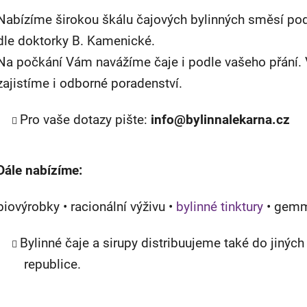
Nabízíme širokou škálu čajových bylinných směsí pod
dle doktorky B. Kamenické.
Na počkání Vám navážíme čaje i podle vašeho přání. V
zajistíme i odborné poradenství.
Pro vaše dotazy pište:
info@bylinnalekarna.cz
Dále nabízíme:
biovýrobky • racionální výživu •
bylinné tinktury
• gemm
Bylinné čaje a sirupy distribuujeme také do jiných
republice.