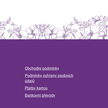
Z
á
Informace
Magaz
p
a
Byliny 
Obchodní podmínky
t
nervov
Podmínky ochrany osobních
í
Příběh
údajů
pokrač
Platby kartou
kontro
měsící
Bankovní převody
Klíšťat