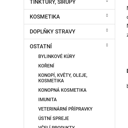
TINKTURY, SIRUPY
í
p
KOSMETIKA
a
n
DOPLŇKY STRAVY
e
l
OSTATNÍ
BYLINKOVÉ KÚRY
KOŘENÍ
KONOPÍ, KVĚTY, OLEJE,
KOSMETIKA
KONOPNÁ KOSMETIKA
IMUNITA
VETERINÁRNÍ PŘÍPRAVKY
ÚSTNÍ SPREJE
VČELÍ PRODUKTY