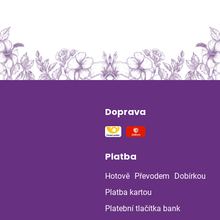
Doprava
ín
na stres a
ou soustavu
Platba
 z bylinné poradny
uje: Co ukázala
Hotově
Převodem
Dobírkou
la po dvou
ch?
Platba kartou
Platební tlačítka bank
a a bylinky v létě: