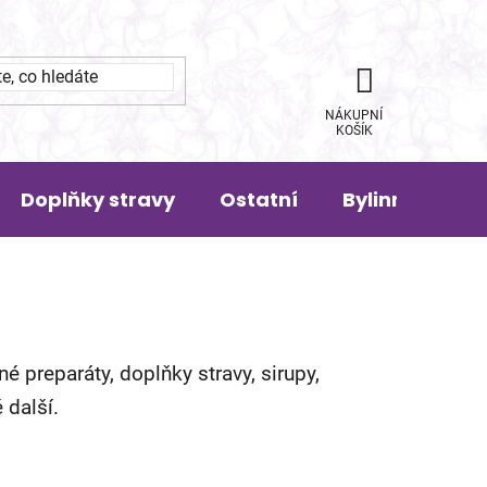
NÁKUPNÍ
KOŠÍK
Doplňky stravy
Ostatní
Bylinná pora
né preparáty, doplňky stravy, sirupy,
 další.