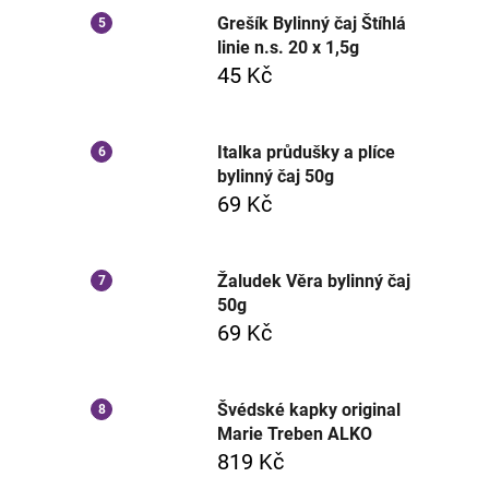
Grešík Bylinný čaj Štíhlá
linie n.s. 20 x 1,5g
45 Kč
Italka průdušky a plíce
bylinný čaj 50g
69 Kč
Žaludek Věra bylinný čaj
50g
69 Kč
Švédské kapky original
Marie Treben ALKO
819 Kč