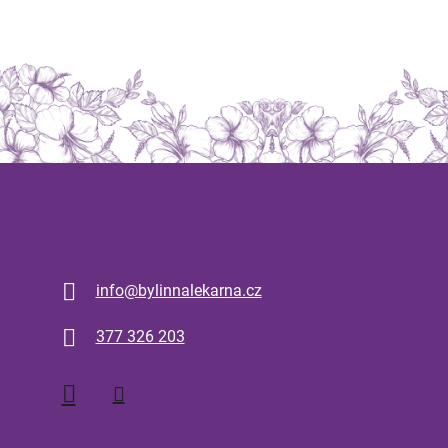
Kontakt
info
@
bylinnalekarna.cz
377 326 203