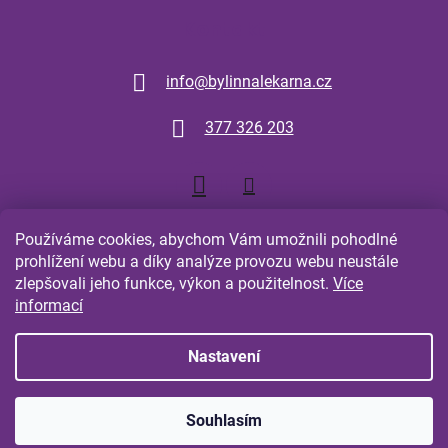
Kontakt
info
@
bylinnalekarna.cz
377 326 203
Používáme cookies, abychom Vám umožnili pohodlné
prohlížení webu a díky analýze provozu webu neustále
zlepšovali jeho funkce, výkon a použitelnost.
Více
Shoptet.cz
Comgate.cz
informací
Nastavení
Vytvořil Shoptet
Souhlasím
Copyright 2026
Bylinná Lékarna Plzeň
. Všechna práva
vyhrazena.
Upravit nastavení cookies