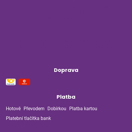
Připravte imunitu na podzim včas: jak
podpořit celou rodinu před návratem do
školy a školky
Byliny na stres a nervovou soustavu
Příběh z bylinné poradny pokračuje: Co
ukázala kontrola po dvou měsících?
Doprava
Platba
Hotově
Převodem
Dobírkou
Platba kartou
Platební tlačítka bank