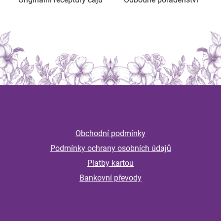
Z
á
Informace
p
a
Obchodní podmínky
t
Podmínky ochrany osobních údajů
í
Platby kartou
Bankovní převody
Magazín