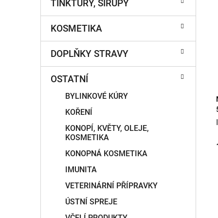
TINKTURY, SIRUPY
í
p
KOSMETIKA
a
n
DOPLŇKY STRAVY
e
l
OSTATNÍ
BYLINKOVÉ KÚRY
KOŘENÍ
KONOPÍ, KVĚTY, OLEJE,
KOSMETIKA
KONOPNÁ KOSMETIKA
IMUNITA
VETERINÁRNÍ PŘÍPRAVKY
ÚSTNÍ SPREJE
VČELÍ PRODUKTY