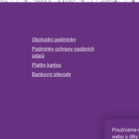
Z
á
Informace
Magaz
p
a
Byliny 
Obchodní podmínky
t
nervov
Podmínky ochrany osobních
í
Příběh
údajů
pokrač
Platby kartou
kontro
měsící
Bankovní převody
Klíšťat
Jak se
přiroz
Používáme c
webu a díky