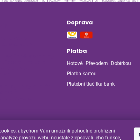
Doprava
ín
na stres a
ou soustavu
Platba
 z bylinné poradny
uje: Co ukázala
Hotově
Převodem
Dobírkou
la po dvou
ch?
Platba kartou
Platební tlačítka bank
a a bylinky v létě:
 chránit
enou cestou
ookies, abychom Vám umožnili pohodlné prohlížení
Shoptet.cz
Comgate.cz
 analýze provozu webu neustále zlepšovali jeho funkce,