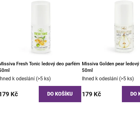
ý
n
p
í
i
p
s
r
p
o
r
d
o
u
d
k
Missiva Fresh Tonic ledový deo parfém
Missiva Golden pear ledový
u
t
50ml
50ml
k
ů
Ihned k odeslání
(>5 ks)
Ihned k odeslání
(>5 ks)
t
ů
179 Kč
179 Kč
DO KOŠÍKU
DO 
O
v
l
á
d