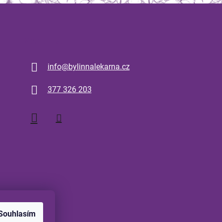
Kontakt
info
@
bylinnalekarna.cz
377 326 203
Souhlasím