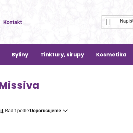
Kontakt
Byliny
Tinktury, sirupy
Kosmetika
Missiva
Ř
Řadit podle:
Doporučujeme
a
z
V
e