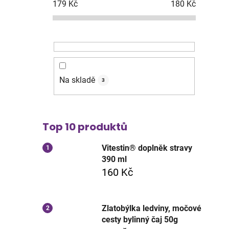
179
Kč
180
Kč
Na skladě
3
Top 10 produktů
Vitestin® doplněk stravy
390 ml
160 Kč
Zlatobýlka ledviny, močové
cesty bylinný čaj 50g