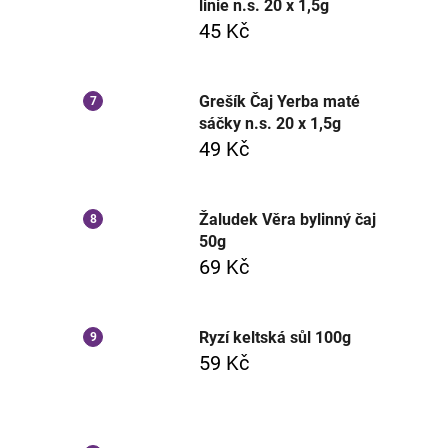
linie n.s. 20 x 1,5g
45 Kč
Grešík Čaj Yerba maté
sáčky n.s. 20 x 1,5g
49 Kč
Žaludek Věra bylinný čaj
50g
69 Kč
Ryzí keltská sůl 100g
59 Kč