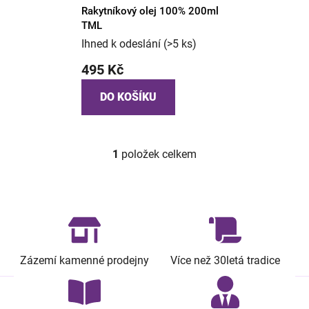
o
Rakytníkový olej 100% 200ml
u
TML
d
k
Ihned k odeslání
(>5 ks)
u
t
k
ů
495 Kč
t
DO KOŠÍKU
ů
1
položek celkem
O
v
l
á
d
a
c
Zázemí kamenné prodejny
Více než 30letá tradice
í
p
r