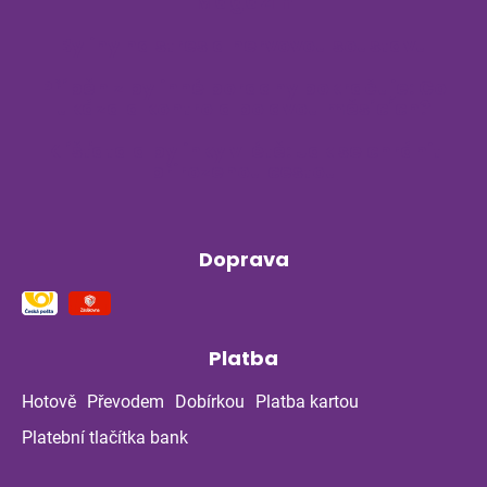
Magazín
Byliny na stres a nervovou soustavu
Příběh z bylinné poradny pokračuje: Co
ukázala kontrola po dvou měsících?
Klíšťata a bylinky v létě: Jak se chránit
přirozenou cestou
Doprava
Platba
Hotově
Převodem
Dobírkou
Platba kartou
Platební tlačítka bank