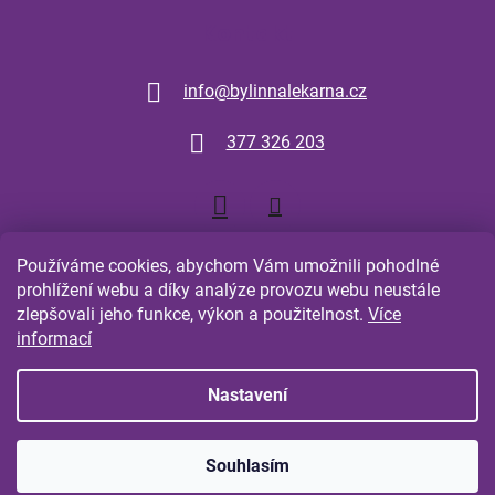
Kontakt
info
@
bylinnalekarna.cz
377 326 203
Používáme cookies, abychom Vám umožnili pohodlné
prohlížení webu a díky analýze provozu webu neustále
zlepšovali jeho funkce, výkon a použitelnost.
Více
Shoptet.cz
Comgate.cz
informací
Nastavení
Vytvořil Shoptet
Souhlasím
Copyright 2026
Bylinná Lékarna Plzeň
. Všechna práva