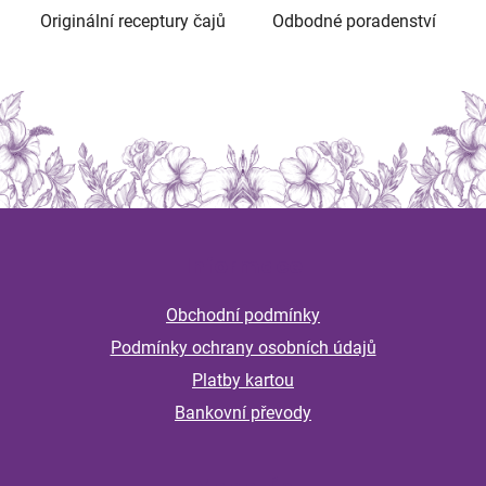
v
Originální receptury čajů
Odbodné poradenství
k
y
v
ý
p
i
s
u
Z
á
Informace
p
a
Obchodní podmínky
t
Podmínky ochrany osobních údajů
í
Platby kartou
Bankovní převody