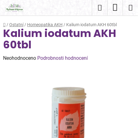
Přejít
Hledat
NÁKUP
na
obsah
KOŠÍK
Domů
/
Ostatní
/
Homeopatika AKH
/
Kalium iodatum AKH 60tbl
Kalium iodatum AKH
60tbl
Průměrné
Neohodnoceno
Podrobnosti hodnocení
hodnocení
produktu
je
0,0
z
5
hvězdiček.