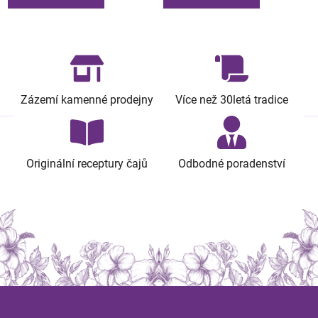
Zázemí kamenné prodejny
Více než 30letá tradice
Originální receptury čajů
Odbodné poradenství
Z
á